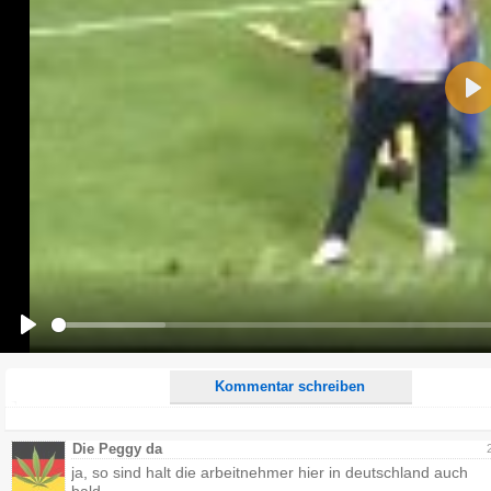
Name:
Pla
E-Mail-Adresse (optional):
Kommentar:
Alle HTML-Tags außer <br>, <strike> und <i> werden aus Deinem Kommentar entfernt.
URLs werden automatisch umgewandelt. Bitte verwende "www." oder "http://" in URLs
Ich möchte eine E-Mail, wenn zu meinem Kommentar Antworten erscheinen.
Ich möchte eine E-Mail, wenn auf dieser Seite weitere Kommentare erscheinen.
Play
Kommentar schreiben
Die Peggy da
ja, so sind halt die arbeitnehmer hier in deutschland auch