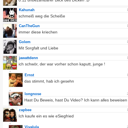
0:11 unbezahlbarer Blick des Dicken :D
Kahunah
schmeiß weg die Scheiße
CanTheGun
immer diese kriechen
Golem
Mit Sorgfalt und Liebe
jawattdenn
ich schwör, der war vorher schon kaputt, junge !
Ernst
das stimmt, hab ich gesehn
longnose
Hast Du Beweis, hast Du Video? Ich kann alles beweisen 
zapbee
Ich kaufe ein es wie eSiegfried
Vivalula