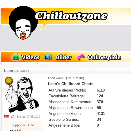
Leon
(16 Jahre)
Leon
woop !
(12.09.2010)
Leon´s Chillboard Charts:
Aufrufe dieses Profils:
6110
Favorisierte Beiträge:
124
Abgegebene Kommentare:
370
Abgegebene Bewertungen:
56
Angesehene Videos:
4131
Beitritt: 07.01.2010
Gespielte Games:
34
Angesehene Bilder:
9
Supporter-Stufe: