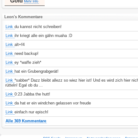
Gold
Mehr Info
Leon's Kommentare
Link
du kannst nicht schreiben!
Link
ihr kriegt alle ein gähn muaha :D
Link
alt+f4
Link
need backup!
Link
ey *waffe zieh*
Link
hat ein Grubengrabgerät!
Link
*sabber* Dazz bleibt allezz so wiez hier ist! Und es wird zich hier nic
rütteln! Egal ob du ...
Link
0:23 Jabba the hutt!
Link
da hat er ein windchen gelassen vor freude
Link
einfach nur episch!
Alle 369 Kommentare