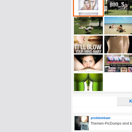
Name:
E-Mail-Adresse (optional):
Kommentar:
Alle HTML-Tags außer <br>, <strike> un
URLs werden automatisch umgewandelt. Bi
Ich möchte eine E-Mail, wenn z
Ich möchte eine E-Mail, wenn a
K
problembaer
Themen-PicDumps sind top