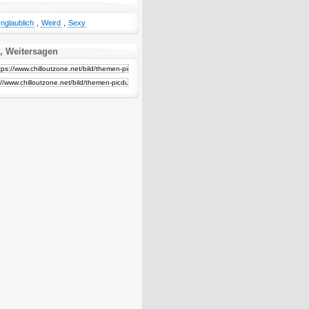
nglaublich
,
Weird
,
Sexy
, Weitersagen