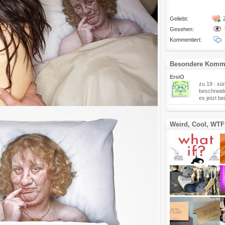
Geliebt:
Gesehen:
Kommentiert:
Besondere Komm
ErsiO
zu 19 : sün
beschneidu
es jetzt be
Weird, Cool, WTF