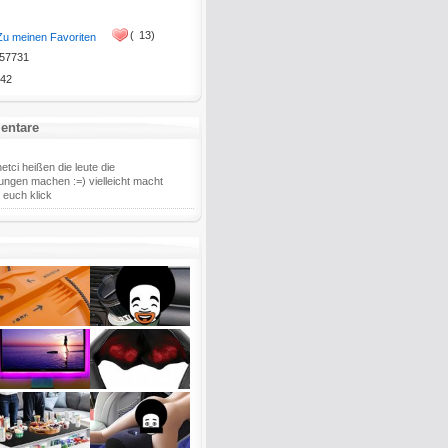
(
13)
Zu meinen Favoriten
57731
42
entare
etci heißen die leute die
ngen machen :=) vielleicht macht
i euch klick