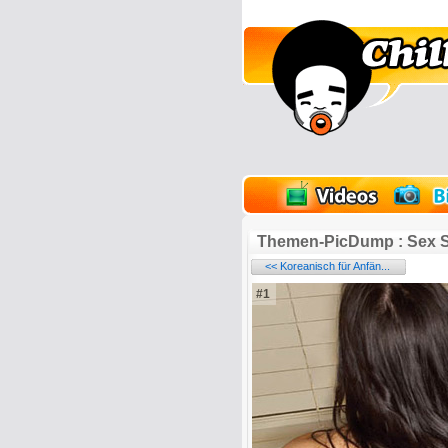
lder
Onlinespiele
Themen-PicDump : Sex S
<< Koreanisch für Anfän...
#1