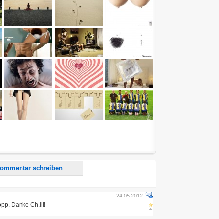
d <i> werden aus Deinem Kommentar entfernt.
tte verwende "www." oder "http://" in URLs
u meinem Kommentar Antworten erscheinen.
uf dieser Seite weitere Kommentare erscheinen.
ommentar schreiben
24.05.2012
p. Danke Ch.ill!