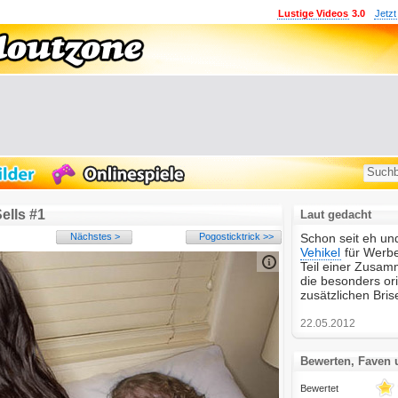
Lustige Videos
3.0
Jetzt
ells #1
Laut gedacht
Nächstes >
Pogosticktrick >>
Schon seit eh un
Vehikel
für Werbe
Teil einer Zusam
die besonders ori
zusätzlichen Bris
22.05.2012
Bewerten, Faven
Bewertet