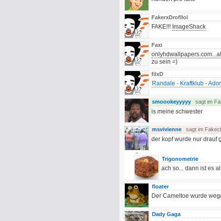
FakerxDrofllol
FAKE!!!
ImageShack
Faxi
onlyhdwallpapers.com...a
zu sein =)
filxD
Randale - Kraftklub - Ad
smoookeyyyyy
sagt im F
is meine schwester
msvivienne
sagt im Fakec
der kopf wurde nur drauf g
Trigonometrie
ach so... dann ist es a
floater
Der Cameltoe wurde weg
Dady Gaga