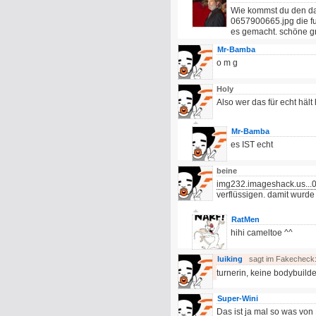
Wie kommst du den dar
0657900665.jpg die fu
es gemacht. schöne g
Mr-Bamba
o m g
Holy
Also wer das für echt hält h
Mr-Bamba
es IST echt
beine
img232.imageshack.us...
verflüssigen. damit wurd
RatMen
hihi cameltoe ^^
luiking
sagt im Fakecheck
turnerin, keine bodybuilder
Super-Wini
Das ist ja mal so was von