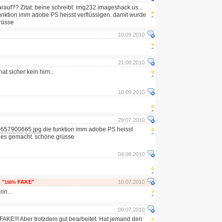
auf?? Zitat: beine schreibt: img232.imageshack.us...
nktion imm adobe PS heisst verflüssigen. damit wurde
rüsse
10.09.2010
21.08.2010
at sicher kein hirn...
10.09.2010
29.07.2010
0657900665.jpg
die funktion imm adobe PS heisst
e es gemacht. schöne grüsse
04.08.2010
:
"
FAKE"
10.07.2010
100%
in...
09.07.2010
 FAKE!!! Aber trotzdem gut bearbeitet. Hat jemand den