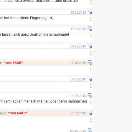
n ? Ach so,Sylvester Stallone.... ...und grüss die
23.11.2010
nal hat sie lackierte Fingernägel =)
17.11.2010
e lassen sich ganz deutlich die schamhügel
06.11.2010
ck:
"
FAKE"
17.10.2010
100%
16.09.2010
14.09.2010
om dem lappen mensch wie heißt der denn hambüchen
heck:
"
FAKE"
12.09.2010
100%
04.10.2010