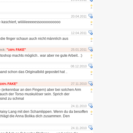
20.04.2011
e kaschiert, wiiiiiieeeeessoooooooooo
12.04.2011
 die finger schaun auch nicht männlich aus
eck:
"
FAKE"
25.01.2011
100%
toshop machts möglich.. war aber ne gute Arbeit.. :)
08.12.2010
and schon das Originalbild gepostet hat ..
FAKE"
27.11.2010
100%
(erkennbar an den Fingern) aber bei solchen Arm
uch der Torso muskulöser sein. Sprich der
 sind zu schmal
24.11.2010
Daisy Lang mit den Schamlippen. Wenn du da besoffen
hlägt die Anna Bolika dich zusammen. Den
24.11.2010