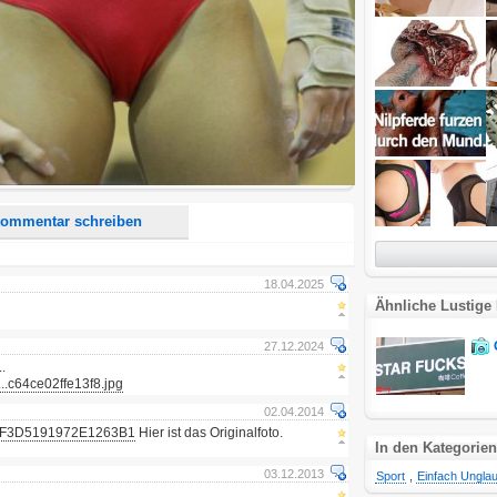
d <i> werden aus Deinem Kommentar entfernt.
tte verwende "www." oder "http://" in URLs
u meinem Kommentar Antworten erscheinen.
uf dieser Seite weitere Kommentare erscheinen.
ommentar schreiben
18.04.2025
Ähnliche Lustige 
27.12.2024
.
.c64ce02ffe13f8.jpg
02.04.2014
503F3D5191972E1263B1
Hier ist das Originalfoto.
In den Kategorien
03.12.2013
Sport
,
Einfach Unglau