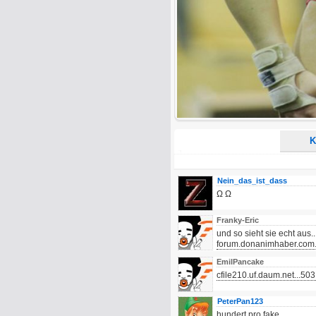
Alle HTML-Tags außer <br>, <strike> un
URLs werden automatisch umgewandelt. Bi
Ich möchte eine E-Mail, wenn z
Ich möchte eine E-Mail, wenn a
K
Nein_das_ist_dass
Ω Ω
Franky-Eric
und so sieht sie echt aus...
forum.donanimhaber.com..
EmilPancake
cfile210.uf.daum.net...
PeterPan123
hundert pro fake