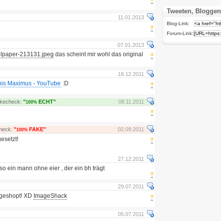
Tweeten, Bloggen
11.01.2013
Blog-Link:
Forum-Link:
07.01.2013
llpaper-213131.jpeg
das scheint mir wohl das original
18.12.2011
onis Maximus - YouTube
:D
akecheck:
"
ECHT"
08.11.2011
100%
heck:
"
FAKE"
02.09.2011
100%
esetzt!
27.12.2011
lso ein mann ohne eier , der ein bh trägt
29.07.2011
geshopt! XD
ImageShack
05.07.2011