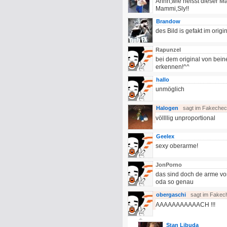
Ähhh,wie heisst dieser Man
Mammi,Sly!!
Brandow
des Bild is gefakt im origi
Rapunzel
bei dem original von bein
erkennen!^^
hallo
unmöglich
Halogen
sagt im Fakeche
völlllig unproportional
Geelex
sexy oberarme!
JonPorno
das sind doch de arme v
oda so genau
obergaschi
sagt im Fakec
AAAAAAAAAAACH !!!
Stan Libuda