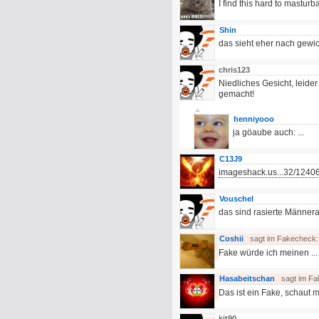
I find this hard to masturba
Shin
das sieht eher nach gewi
chris123
Niedliches Gesicht, leide
gemacht!
henniyooo
ja göaube auch: ...
C13J9
imageshack.us...32/1240
Vouschel
das sind rasierte Männer
Coshii
sagt im Fakecheck
Fake würde ich meinen ...
Hasabeitschan
sagt im F
Das ist ein Fake, schaut 
kit90