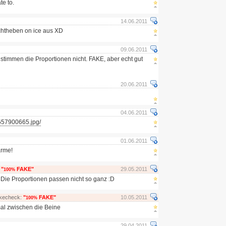
te to.
14.06.2011
chtheben on ice aus XD
09.06.2011
r stimmen die Proportionen nicht. FAKE, aber echt gut
20.06.2011
04.06.2011
657900665.jpg/
01.06.2011
arme!
:
"
FAKE"
29.05.2011
100%
 Die Proportionen passen nicht so ganz :D
akecheck:
"
FAKE"
10.05.2011
100%
mal zwischen die Beine
29.04.2011