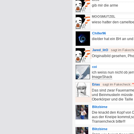
gib mir die arme
MOOSMUTZEL
wieso hatter den camelto
Chiller96
die/der hat ein BH an und
Jared_litO
sagt im Fakech
Originalbild gesehen, Pho
coi
ich weiss nun nicht ob jem
ImageShack
Erias
sagt im Fakecheck:
"
Das sind zwar Fauenarme 
und Beinmuskeln müsste a
Oberkörper und die Taille
Blitzbirne
Die knackt den Kopf von 
aus der Kneipe kommst,sc
Transencheck bitte!!!
Blitzbirne