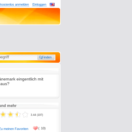
 kostenlos anmelden
Einloggen
änemark eingentlich mit
 aus?
 und mehr
3.44 (197)
(
10)
Zu meinen Favoriten