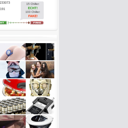
233073
15 Chiller:
ECHT!
191
103 Chiller:
FAKE!