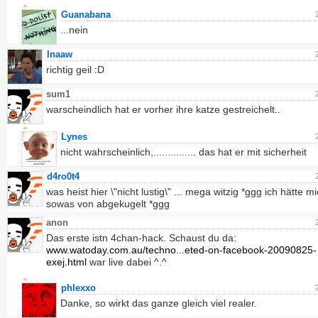
Guanabana
...nein
Inaaw
richtig geil :D
sum1
warscheindlich hat er vorher ihre katze gestreichelt..
Lynes
nicht wahrscheinlich,............... das hat er mit sicherheit
d4ro0t4
was heist hier \"nicht lustig\" ... mega witzig *ggg ich hätte m
sowas von abgekugelt *ggg
anon
Das erste istn 4chan-hack. Schaust du da:
www.watoday.com.au/techno...eted-on-facebook-20090825-
exej.html
war live dabei ^.^
phlexxo
Danke, so wirkt das ganze gleich viel realer.