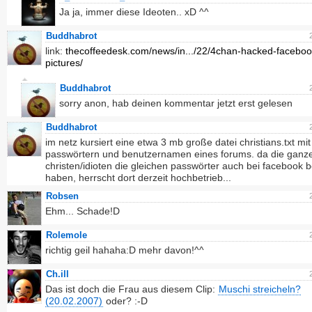
Ja ja, immer diese Ideoten.. xD ^^
Buddhabrot
link:
thecoffeedesk.com/news/in.../22/4chan-hacked-faceboo
pictures/
Buddhabrot
sorry anon, hab deinen kommentar jetzt erst gelesen
Buddhabrot
im netz kursiert eine etwa 3 mb große datei christians.txt mit
passwörtern und benutzernamen eines forums. da die ganz
christen/idioten die gleichen passwörter auch bei facebook b
haben, herrscht dort derzeit hochbetrieb...
Robsen
Ehm... Schade!D
Rolemole
richtig geil hahaha:D mehr davon!^^
Ch.ill
Das ist doch die Frau aus diesem Clip:
Muschi streicheln?
(20.02.2007)
oder? :-D