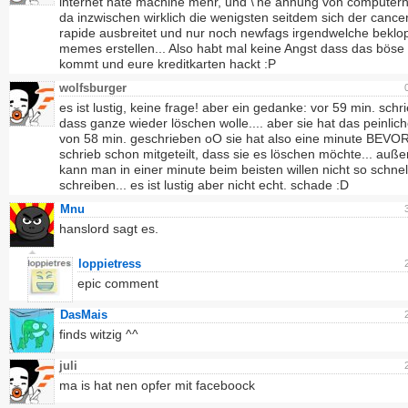
internet hate machine mehr, und \'ne ahnung von computer
da inzwischen wirklich die wenigsten seitdem sich der cance
rapide ausbreitet und nur noch newfags irgendwelche beklo
memes erstellen... Also habt mal keine Angst dass das böse
kommt und eure kreditkarten hackt :P
wolfsburger
es ist lustig, keine frage! aber ein gedanke: vor 59 min. schri
dass ganze wieder löschen wolle.... aber sie hat das peinlich
von 58 min. geschrieben oO sie hat also eine minute BEVOR
schrieb schon mitgeteilt, dass sie es löschen möchte... auß
kann man in einer minute beim beisten willen nicht so schnel
schreiben... es ist lustig aber nicht echt. schade :D
Mnu
hanslord sagt es.
loppietress
epic comment
DasMais
finds witzig ^^
juli
ma is hat nen opfer mit faceboock