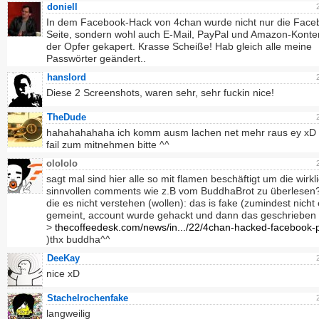
doniell
In dem Facebook-Hack von 4chan wurde nicht nur die Face
Seite, sondern wohl auch E-Mail, PayPal und Amazon-Konte
der Opfer gekapert. Krasse Scheiße! Hab gleich alle meine
Passwörter geändert..
hanslord
Diese 2 Screenshots, waren sehr, sehr fuckin nice!
TheDude
hahahahahaha ich komm ausm lachen net mehr raus ey xD 
fail zum mitnehmen bitte ^^
olololo
sagt mal sind hier alle so mit flamen beschäftigt um die wirkl
sinnvollen comments wie z.B vom BuddhaBrot zu überlesen?
die es nicht verstehen (wollen): das is fake (zumindest nicht 
gemeint, account wurde gehackt und dann das geschrieben 
>
thecoffeedesk.com/news/in.../22/4chan-hacked-facebook-p
)thx buddha^^
DeeKay
nice xD
Stachelrochenfake
langweilig