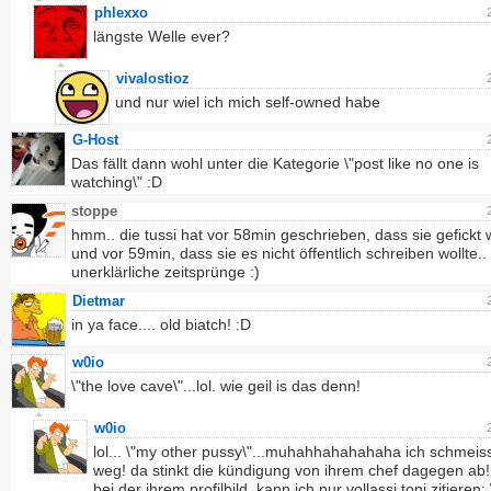
phlexxo
längste Welle ever?
vivalostioz
und nur wiel ich mich self-owned habe
G-Host
Das fällt dann wohl unter die Kategorie \"post like no one is
watching\" :D
stoppe
hmm.. die tussi hat vor 58min geschrieben, dass sie gefickt
und vor 59min, dass sie es nicht öffentlich schreiben wollte.
unerklärliche zeitsprünge :)
Dietmar
in ya face.... old biatch! :D
w0io
\"the love cave\"...lol. wie geil is das denn!
w0io
lol... \"my other pussy\"...muhahhahahahaha ich schmeis
weg! da stinkt die kündigung von ihrem chef dagegen ab!
bei der ihrem profilbild, kann ich nur vollassi toni zitieren: