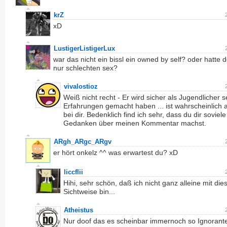
krZ
xD
LustigerListigerLux
war das nicht ein bissl ein owned by self? oder hatte d
nur schlechten sex?
vivalostioz
Weiß nicht recht - Er wird sicher als Jugendlicher s
Erfahrungen gemacht haben ... ist wahrscheinlich 
bei dir. Bedenklich find ich sehr, dass du dir soviele
Gedanken über meinen Kommentar machst.
ARgh_ARgc_ARgv
er hört onkelz ^^ was erwartest du? xD
liccflii
Hihi, sehr schön, daß ich nicht ganz alleine mit die
Sichtweise bin...
Atheistus
Nur doof das es scheinbar immernoch so Ignorant