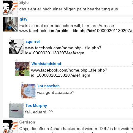
Style
das sieht er nach einer biligen paint bearbeitung aus
gisy
Falls sie mal einer besuchen will, hier ihre Adresse:
www.facebook.com/profile....file.php?id=100000201130207
squirrel
www.facebook.com/home.php...file.php?
id=100000201130207&ref=sgm
Wohlstandskind
www.facebook.com/home.php...file.php?
id=100000201130207&ref=sgm
kot naschen
was geht aaaaaab?
Tex Murphy
fail, eduard..^^
Gerdson
Ohja, die bösen 4chan hacker mal wieder :D /b/ is bei weite