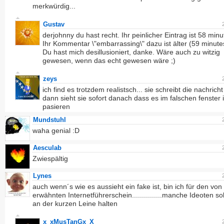
merkwürdig...
Gustav
derjohnny du hast recht. Ihr peinlicher Eintrag ist 58 min
Ihr Kommentar \"embarrassing\" dazu ist älter (59 minutes
Du hast mich desillusioniert, danke. Wäre auch zu witzig
gewesen, wenn das echt gewesen wäre ;)
zeys
ich find es trotzdem realistsch... sie schreibt die nachrich
dann sieht sie sofort danach dass es im falschen fenster i
pasieren
Mundstuhl
waha genial :D
Aesculab
Zwiespältig
Lynes
auch wenn´s wie es aussieht ein fake ist, bin ich für den von 
erwähnten Internetführerschein...............manche Ideoten so
an der kurzen Leine halten
x_xMusTanGx_X