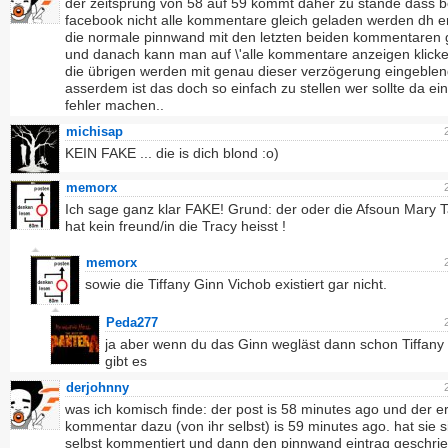
der zeitsprung von 58 auf 59 kommt daher zu stande dass b
facebook nicht alle kommentare gleich geladen werden dh er
die normale pinnwand mit den letzten beiden kommentaren 
und danach kann man auf \'alle kommentare anzeigen klicke
die übrigen werden mit genau dieser verzögerung eingeblen
asserdem ist das doch so einfach zu stellen wer sollte da ei
fehler machen..
michisap
KEIN FAKE ... die is dich blond :o)
memorx
Ich sage ganz klar FAKE! Grund: der oder die Afsoun Mary T
hat kein freund/in die Tracy heisst !
memorx
sowie die Tiffany Ginn Vichob existiert gar nicht.
Peda277
ja aber wenn du das Ginn wegläst dann schon Tiffany
gibt es
derjohnny
was ich komisch finde: der post is 58 minutes ago und der e
kommentar dazu (von ihr selbst) is 59 minutes ago. hat sie s
selbst kommentiert und dann den pinnwand eintrag geschri