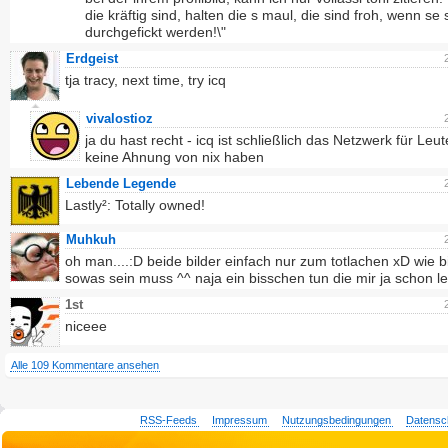
die kräftig sind, halten die s maul, die sind froh, wenn se
durchgefickt werden!\"
Erdgeist
tja tracy, next time, try icq
vivalostioz
ja du hast recht - icq ist schließlich das Netzwerk für Leut
keine Ahnung von nix haben
Lebende Legende
Lastly²: Totally owned!
Muhkuh
oh man....:D beide bilder einfach nur zum totlachen xD wie bi
sowas sein muss ^^ naja ein bisschen tun die mir ja schon l
1st
niceee
Alle 109 Kommentare ansehen
RSS-Feeds
Impressum
Nutzungsbedingungen
Datensc