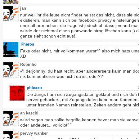
jan
nur weil ihr die leute nicht findet heisst das nicht, dass sie ni
existieren. man kann sich bei facebook privacy einstellunge
unsichtbar machen. die frage ist jedoch ob dass jemand ma
würde der nichtmal einen pinnwandeintrag löschen kann ;) 
ganze sieht schon echt aus!
Kheros
Fake oder nicht, mir vollkommen wurst^^ also mich hats unt
XD
Robinho
@ derjohnny: du hast recht, aber andererseits kann man do
nix kommentieren was nicht da ist, oder??
phlexxo
Die Jungs ham sich Zugangsdaten geklaut und nich den
server gehackert, mit Zugangsdaten kann man Komment
unter fremden Namen reinstellen, Zeiten ändern geht nich.
an kaschi
würd sagen man sollte begriffe kennen bevor man sie verw
oder andeutet... vollidiot^^
pervvy wanker