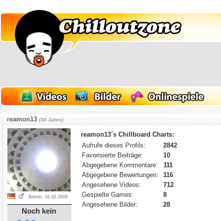
reamon13
(38 Jahre)
reamon13´s Chillboard Charts:
Aufrufe dieses Profils:
2842
Favorisierte Beiträge:
10
Abgegebene Kommentare:
111
Abgegebene Bewertungen:
116
Angesehene Videos:
712
Gespielte Games:
8
Beitritt: 02.02.2009
Angesehene Bilder:
28
Noch kein