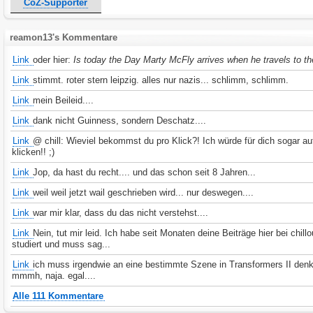
CoZ-Supporter
reamon13's Kommentare
Link
oder hier:
Is today the Day Marty McFly arrives when he travels to th
Link
stimmt. roter stern leipzig. alles nur nazis... schlimm, schlimm.
Link
mein Beileid....
Link
dank nicht Guinness, sondern Deschatz....
Link
@ chill: Wieviel bekommst du pro Klick?! Ich würde für dich sogar a
klicken!! ;)
Link
Jop, da hast du recht.... und das schon seit 8 Jahren...
Link
weil weil jetzt wail geschrieben wird... nur deswegen....
Link
war mir klar, dass du das nicht verstehst....
Link
Nein, tut mir leid. Ich habe seit Monaten deine Beiträge hier bei chill
studiert und muss sag...
Link
ich muss irgendwie an eine bestimmte Szene in Transformers II denk
mmmh, naja. egal....
Alle 111 Kommentare