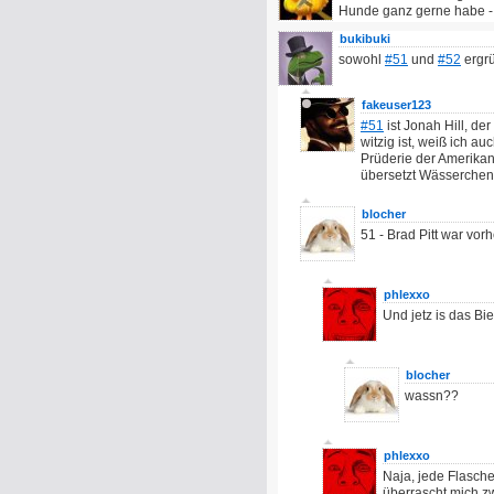
Hunde ganz gerne habe - ab
bukibuki
sowohl
#51
und
#52
ergrü
fakeuser123
#51
ist Jonah Hill, d
witzig ist, weiß ich au
Prüderie der Amerikan
übersetzt Wässerchen 
blocher
51 - Brad Pitt war vorh
phlexxo
Und jetz is das Bi
blocher
wassn??
phlexxo
Naja, jede Flasche
überrascht mich zw