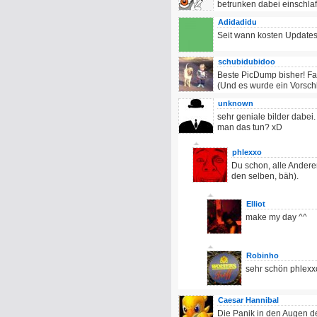
betrunken dabei einschlafe
Adidadidu
Seit wann kosten Updates
schubidubidoo
Beste PicDump bisher! Fast 
(Und es wurde ein Vorsch
unknown
sehr geniale bilder dabei
man das tun? xD
phlexxo
Du schon, alle Andere
den selben, bäh).
Elliot
make my day ^^
Robinho
sehr schön phlexxo
Caesar Hannibal
Die Panik in den Augen d