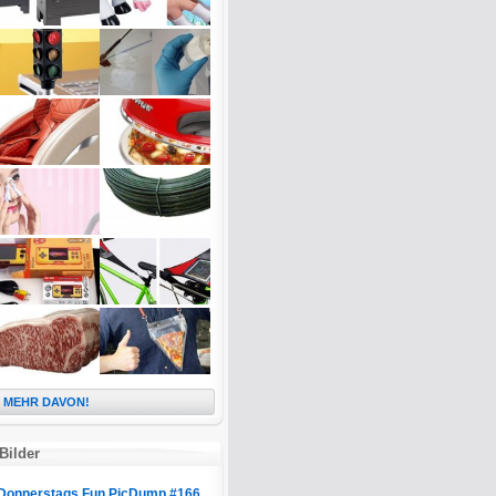
MEHR DAVON!
Bilder
Donnerstags Fun PicDump #166