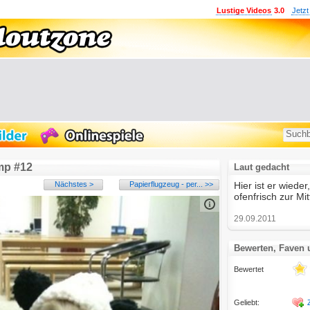
Lustige Videos
3.0
Jetzt
mp #12
Laut gedacht
Nächstes >
Papierflugzeug - per... >>
Hier ist er wied
ofenfrisch zur Mi
29.09.2011
Bewerten, Faven
Bewertet
Geliebt: