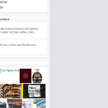
58794
58
entare
alle Anderen können den Sellerie
 (aber nich den selben, bäh).
itt war vorher eine Bierflasche....