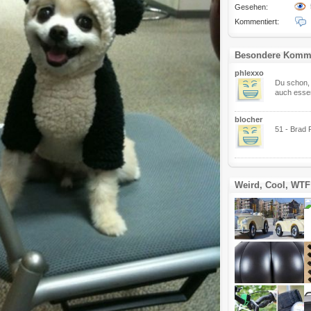
Gesehen:
Kommentiert:
Besondere Komm
phlexxo
Du schon, 
auch essen
blocher
51 - Brad P
Weird, Cool, WTF