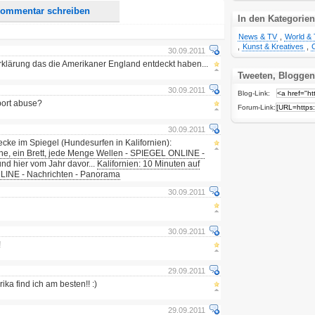
ommentar schreiben
In den Kategorien
News & TV
,
World & 
,
Kunst & Kreatives
,
30.09.2011
erklärung das die Amerikaner England entdeckt haben...
Tweeten, Bloggen
30.09.2011
Blog-Link:
port abuse?
Forum-Link:
30.09.2011
ecke im Spiegel (Hundesurfen in Kalifornien):
ne, ein Brett, jede Menge Wellen - SPIEGEL ONLINE -
nd hier vom Jahr davor...
Kalifornien: 10 Minuten auf
INE - Nachrichten - Panorama
30.09.2011
30.09.2011
!
29.09.2011
ka find ich am besten!! :)
29.09.2011