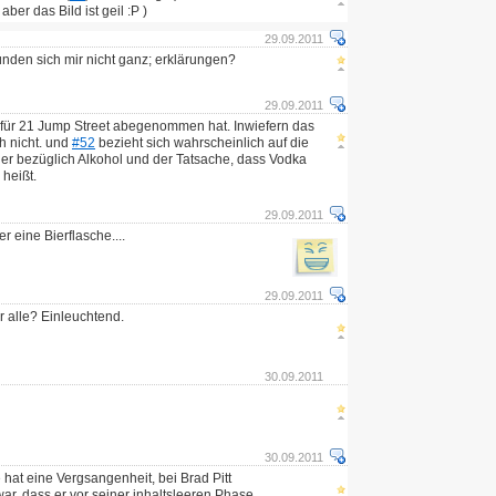
er das Bild ist geil :P )
29.09.2011
nden sich mir nicht ganz; erklärungen?
29.09.2011
er für 21 Jump Street abegenommen hat. Inwiefern das
ch nicht. und
#52
bezieht sich wahrscheinlich auf die
er bezüglich Alkohol und der Tatsache, dass Vodka
heißt.
29.09.2011
er eine Bierflasche....
29.09.2011
er alle? Einleuchtend.
30.09.2011
30.09.2011
 hat eine Vergsangenheit, bei Brad Pitt
ar, dass er vor seiner inhaltsleeren Phase