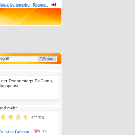
 kostenlos anmelden
Einloggen
er, der Donnerstags-PicDump,
ttagspause.
 und mehr
4.67 (221)
(
38)
Zu meinen Favoriten