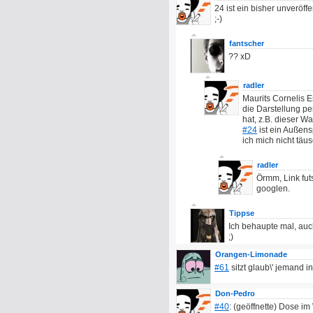
24 ist ein bisher unveröf
;-)
fantscher
?? xD
radler
Maurits Cornelis E
die Darstellung p
hat, z.B. dieser Wa
#24
ist ein Außen
ich mich nicht täu
radler
Örmm, Link fut
googlen.
Tippse
Ich behaupte mal, auc
;)
Orangen-Limonade
#61
sitzt glaub\' jemand in
Don-Pedro
#40
: (geöffnette) Dose i