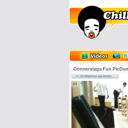
lder
Onlinespiele
Donnerstags Fun PicDu
<< 16 Mädchen auf einem...
#1