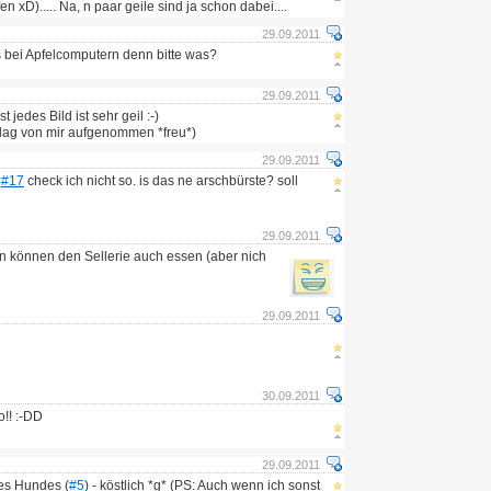
n xD)..... Na, n paar geile sind ja schon dabei....
29.09.2011
 bei Apfelcomputern denn bitte was?
29.09.2011
jedes Bild ist sehr geil :-)
lag von mir aufgenommen *freu*)
29.09.2011
.
#17
check ich nicht so. is das ne arschbürste? soll
29.09.2011
n können den Sellerie auch essen (aber nich
29.09.2011
30.09.2011
!! :-DD
29.09.2011
es Hundes (
#5
) - köstlich *g* (PS: Auch wenn ich sonst