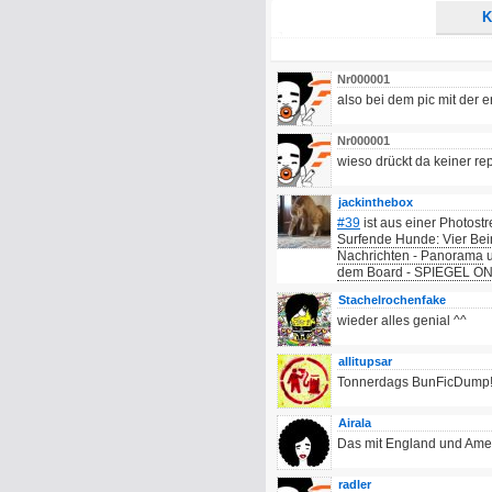
K
Nr000001
also bei dem pic mit der 
Nr000001
wieso drückt da keiner re
jackinthebox
#39
ist aus einer Photostr
Surfende Hunde: Vier Bei
Nachrichten - Panorama
u
dem Board - SPIEGEL ONL
Stachelrochenfake
wieder alles genial ^^
allitupsar
Tonnerdags BunFicDump
Airala
Das mit England und Ameri
radler