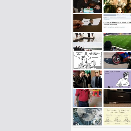
Name:
E-Mail-Adresse (optional):
Kommentar:
Alle HTML-Tags außer <br>, <strike> un
URLs werden automatisch umgewandelt. Bi
Ich möchte eine E-Mail, wenn z
Ich möchte eine E-Mail, wenn a