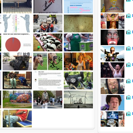
d <i> werden aus Deinem Kommentar entfernt.
tte verwende "www." oder "http://" in URLs
u meinem Kommentar Antworten erscheinen.
uf dieser Seite weitere Kommentare erscheinen.