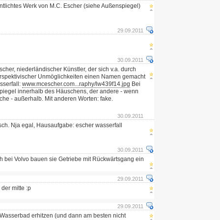
fentlichtes Werk von M.C. Escher (siehe Außenspiegel)
29.09.2011
30.09.2011
scher, niederländischer Künstler, der sich v.a. durch
erspektivischer Unmöglichkeiten einen Namen gemacht
sserfall:
www.mcescher.com...raphy/lw439f14.jpg
Bei
spiegel innerhalb des Häuschens, der andere - wenn
sche - außerhalb. Mit anderen Worten: fake.
30.09.2011
sch. Nja egal, Hausaufgabe: escher wasserfall
30.09.2011
h bei Volvo bauen sie Getriebe mit Rückwärtsgang ein
29.09.2011
 der mitte :p
29.09.2011
m Wasserbad erhitzen (und dann am besten nicht