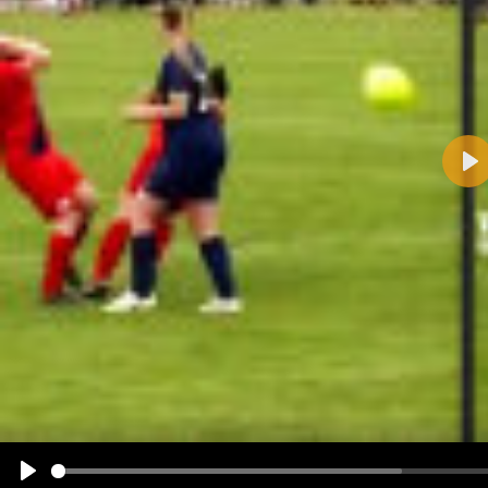
Pla
Name:
E-Mail-Adresse (optional):
Kommentar:
Alle HTML-Tags außer <br>, <strike> und <i> werden aus Deinem Kommentar entfernt.
URLs werden automatisch umgewandelt. Bitte verwende "www." oder "http://" in URLs
Ich möchte eine E-Mail, wenn zu meinem Kommentar Antworten erscheinen.
Ich möchte eine E-Mail, wenn auf dieser Seite weitere Kommentare erscheinen.