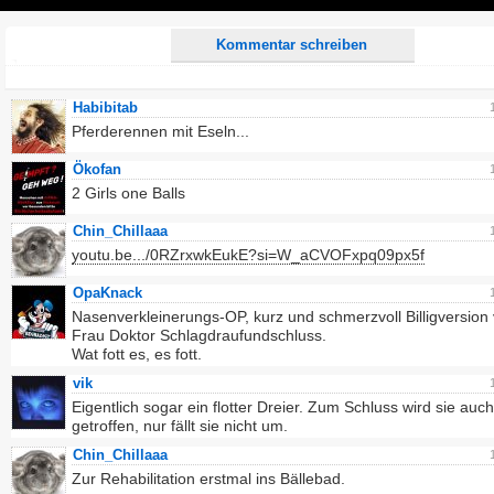
Play
Kommentar schreiben
Habibitab
Pferderennen mit Eseln...
Ökofan
2 Girls one Balls
Chin_Chillaaa
youtu.be.../0RZrxwkEukE?si=W_aCVOFxpq09px5f
OpaKnack
Nasenverkleinerungs-OP, kurz und schmerzvoll Billigversion
Frau Doktor Schlagdraufundschluss.
Wat fott es, es fott.
vik
Eigentlich sogar ein flotter Dreier. Zum Schluss wird sie auc
getroffen, nur fällt sie nicht um.
Chin_Chillaaa
Zur Rehabilitation erstmal ins Bällebad.