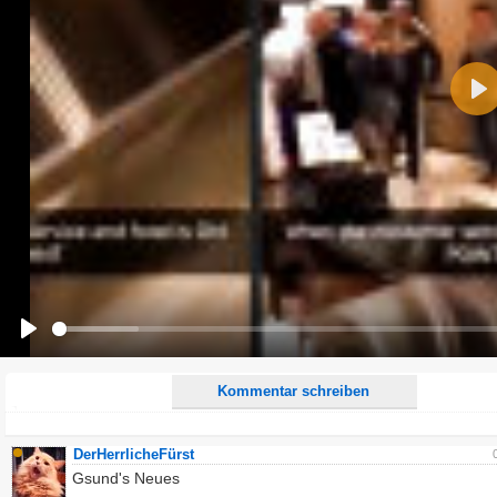
Name:
Pla
E-Mail-Adresse (optional):
Kommentar:
Alle HTML-Tags außer <br>, <strike> und <i> werden aus Deinem Kommentar entfernt.
URLs werden automatisch umgewandelt. Bitte verwende "www." oder "http://" in URLs
Ich möchte eine E-Mail, wenn zu meinem Kommentar Antworten erscheinen.
Ich möchte eine E-Mail, wenn auf dieser Seite weitere Kommentare erscheinen.
Play
Kommentar schreiben
DerHerrlicheFürst
Gsund's Neues