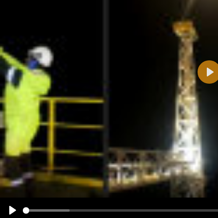
Pla
Name:
E-Mail-Adresse (optional):
Kommentar:
Alle HTML-Tags außer <br>, <strike> und <i> werden aus Deinem Kommentar entfernt.
URLs werden automatisch umgewandelt. Bitte verwende "www." oder "http://" in URLs
Ich möchte eine E-Mail, wenn zu meinem Kommentar Antworten erscheinen.
Ich möchte eine E-Mail, wenn auf dieser Seite weitere Kommentare erscheinen.