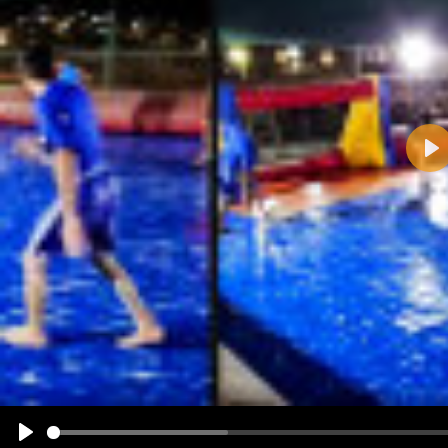
Pla
Name:
E-Mail-Adresse (optional):
Kommentar:
Alle HTML-Tags außer <br>, <strike> und <i> werden aus Deinem Kommentar entfernt.
URLs werden automatisch umgewandelt. Bitte verwende "www." oder "http://" in URLs
Ich möchte eine E-Mail, wenn zu meinem Kommentar Antworten erscheinen.
Ich möchte eine E-Mail, wenn auf dieser Seite weitere Kommentare erscheinen.