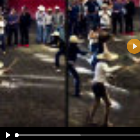
Pla
Name:
E-Mail-Adresse (optional):
Kommentar:
Alle HTML-Tags außer <br>, <strike> und <i> werden aus Deinem Kommentar entfernt.
URLs werden automatisch umgewandelt. Bitte verwende "www." oder "http://" in URLs
Ich möchte eine E-Mail, wenn zu meinem Kommentar Antworten erscheinen.
Ich möchte eine E-Mail, wenn auf dieser Seite weitere Kommentare erscheinen.