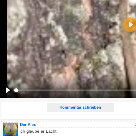
Name:
Pla
E-Mail-Adresse (optional):
Kommentar:
Alle HTML-Tags außer <br>, <strike> und <i> werden aus Deinem Kommentar entfernt.
URLs werden automatisch umgewandelt. Bitte verwende "www." oder "http://" in URLs
Ich möchte eine E-Mail, wenn zu meinem Kommentar Antworten erscheinen.
Ich möchte eine E-Mail, wenn auf dieser Seite weitere Kommentare erscheinen.
Play
Kommentar schreiben
Der-Alex
ich glaube er Lacht.