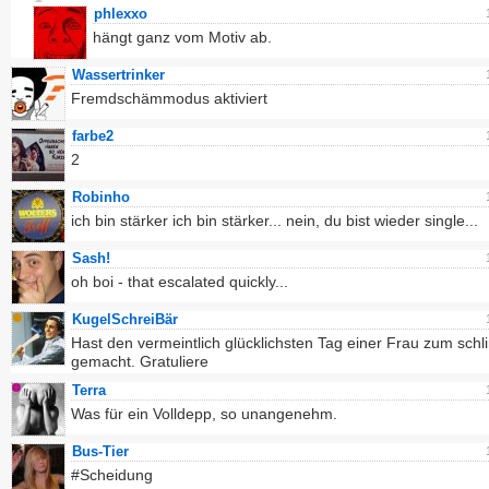
phlexxo
hängt ganz vom Motiv ab.
Wassertrinker
Fremdschämmodus aktiviert
farbe2
2
Robinho
ich bin stärker ich bin stärker... nein, du bist wieder single...
Sash!
oh boi - that escalated quickly...
KugelSchreiBär
Hast den vermeintlich glücklichsten Tag einer Frau zum sch
gemacht. Gratuliere
Terra
Was für ein Volldepp, so unangenehm.
Bus-Tier
#Scheidung