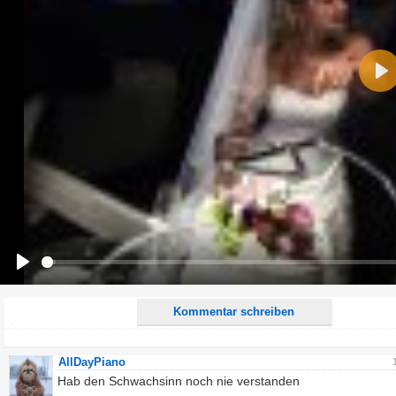
Name:
Pla
E-Mail-Adresse (optional):
Kommentar:
Alle HTML-Tags außer <br>, <strike> und <i> werden aus Deinem Kommentar entfernt.
URLs werden automatisch umgewandelt. Bitte verwende "www." oder "http://" in URLs
Ich möchte eine E-Mail, wenn zu meinem Kommentar Antworten erscheinen.
Ich möchte eine E-Mail, wenn auf dieser Seite weitere Kommentare erscheinen.
Play
Kommentar schreiben
AllDayPiano
Hab den Schwachsinn noch nie verstanden