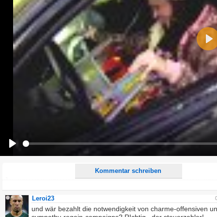
Name:
Pla
E-Mail-Adresse (optional):
Kommentar:
Alle HTML-Tags außer <br>, <strike> und <i> werden aus Deinem Kommentar entfernt.
URLs werden automatisch umgewandelt. Bitte verwende "www." oder "http://" in URLs
Ich möchte eine E-Mail, wenn zu meinem Kommentar Antworten erscheinen.
Ich möchte eine E-Mail, wenn auf dieser Seite weitere Kommentare erscheinen.
Play
Kommentar schreiben
Leroi23
und wär bezahlt die notwendigkeit von charme-offensiven u