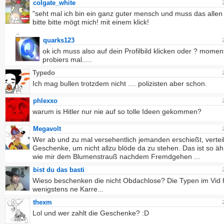
colgate_white
"seht mal ich bin ein ganz guter mensch und muss das allen
bitte bitte mögt mich! mit einem klick!
quarks123
ok ich muss also auf dein Profilbild klicken oder ? moment
probiers mal.....
Typedo
Ich mag bullen trotzdem nicht .... polizisten aber schon.
phlexxo
warum is Hitler nur nie auf so tolle Ideen gekommen?
Megavolt
Wer ab und zu mal versehentlich jemanden erschießt, verteil
Geschenke, um nicht allzu blöde da zu stehen. Das ist so äh
wie mir dem Blumenstrauß nachdem Fremdgehen ...
bist du das basti
Wieso beschenken die nicht Obdachlose? Die Typen im Vid
wenigstens ne Karre...
thexm
Lol und wer zahlt die Geschenke? :D