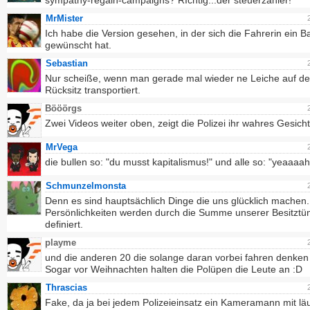
sympathy-regain-campaigns? RIchtig...der steuerzahler!
MrMister
Ich habe die Version gesehen, in der sich die Fahrerin ein B
gewünscht hat.
Sebastian
Nur scheiße, wenn man gerade mal wieder ne Leiche auf d
Rücksitz transportiert.
Bööörgs
Zwei Videos weiter oben, zeigt die Polizei ihr wahres Gesicht
MrVega
die bullen so: "du musst kapitalismus!" und alle so: "yeaaaah
Schmunzelmonsta
Denn es sind hauptsächlich Dinge die uns glücklich machen
Persönlichkeiten werden durch die Summe unserer Besitztü
definiert.
playme
und die anderen 20 die solange daran vorbei fahren denken 
Sogar vor Weihnachten halten die Polüpen die Leute an :D
Thrascias
Fake, da ja bei jedem Polizeieinsatz ein Kameramann mit läu