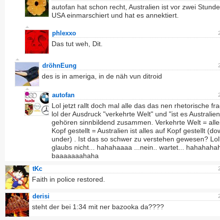
autofan hat schon recht, Australien ist vor zwei Stund
USA einmarschiert und hat es annektiert.
phlexxo
Das tut weh, Dit.
dröhnEung
des is in ameriga, in de näh vun ditroid
autofan
Lol jetzt rallt doch mal alle das das nen rhetorische fr
lol der Ausdruck "verkehrte Welt" und "ist es Australien
gehören sinnbildend zusammen. Verkehrte Welt = alle
Kopf gestellt = Australien ist alles auf Kopf gestellt (d
under) . Ist das so schwer zu verstehen gewesen? Lol
glaubs nicht... hahahaaaa ...nein.. wartet... hahahah
baaaaaaahaha
tKc
Faith in police restored.
derisi
steht der bei 1:34 mit ner bazooka da????