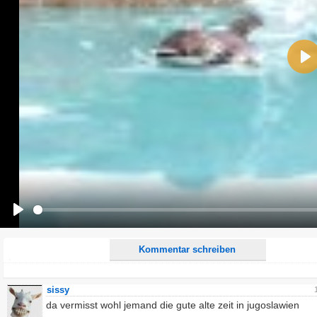
Name:
Pla
E-Mail-Adresse (optional):
Kommentar:
Alle HTML-Tags außer <br>, <strike> und <i> werden aus Deinem Kommentar entfernt.
URLs werden automatisch umgewandelt. Bitte verwende "www." oder "http://" in URLs
Ich möchte eine E-Mail, wenn zu meinem Kommentar Antworten erscheinen.
Ich möchte eine E-Mail, wenn auf dieser Seite weitere Kommentare erscheinen.
Play
Kommentar schreiben
sissy
da vermisst wohl jemand die gute alte zeit in jugoslawien