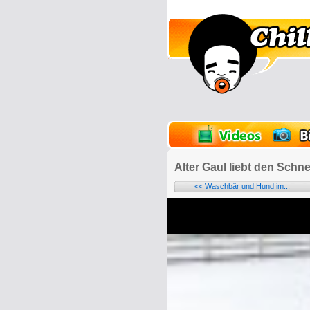
lder
Onlinespiele
Alter Gaul liebt den Schn
<< Waschbär und Hund im...