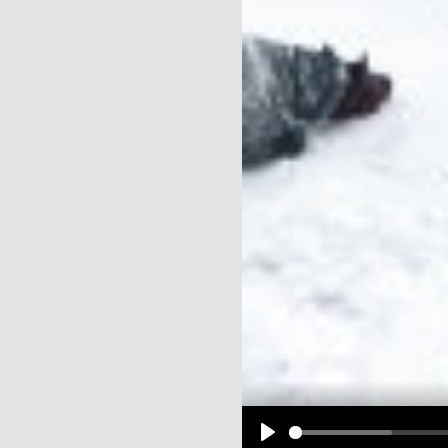
Name:
E-Mail-Adresse (optional):
Kommentar:
Alle HTML-Tags außer <br>, <strike> un
URLs werden automatisch umgewandelt. Bi
Ich möchte eine E-Mail, wenn z
Ich möchte eine E-Mail, wenn a