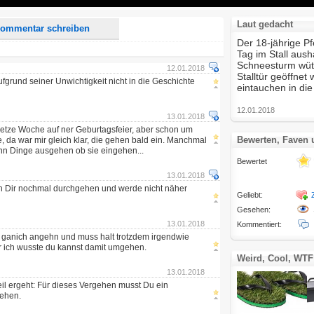
Laut gedacht
ommentar schreiben
Der 18-jährige 
Tag im Stall aus
Schneesturm wüt
12.01.2018
Stalltür geöffnet
fgrund seiner Unwichtigkeit nicht in die Geschichte
eintauchen in die
12.01.2018
13.01.2018
etze Woche auf ner Geburtagsfeier, aber schon um
Bewerten, Faven
, da war mir gleich klar, die gehen bald ein. Manchmal
nn Dinge ausgehen ob sie eingehen...
Bewertet
13.01.2018
ich Dir nochmal durchgehen und werde nicht näher
Geliebt:
Gesehen:
13.01.2018
Kommentiert:
ganich angehn und muss halt trotzdem irgendwie
r ich wusste du kannst damit umgehen.
Weird, Cool, WTF
13.01.2018
il ergeht: Für dieses Vergehen musst Du ein
ehen.