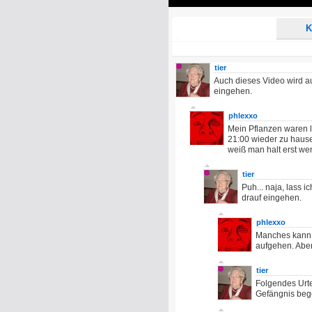
Play
K
tier
Auch dieses Video wird au
eingehen.
phlexxo
Mein Pflanzen waren l
21:00 wieder zu hause
weiß man halt erst we
tier
Puh... naja, lass 
drauf eingehen.
phlexxo
Manches kann 
aufgehen. Abe
tier
Folgendes Urte
Gefängnis beg