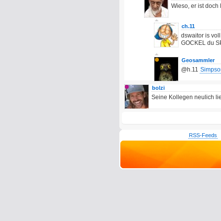
Wieso, er ist doch
ch.11
dswaitor is v
GOCKEL du S
Geosammler
@h.11
Simpson
bolzi
Seine Kollegen neulich lie
RSS-Feeds