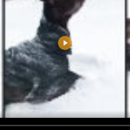
Play
d <i> werden aus Deinem Kommentar entfernt.
tte verwende "www." oder "http://" in URLs
u meinem Kommentar Antworten erscheinen.
uf dieser Seite weitere Kommentare erscheinen.