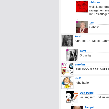
phlexxo
wollt ja nur d
rausgehen, mei
mit uns ausgeh
tier
Geht so...
Assi
A propos 18: Dieses Jahr 
Terra
Gruselig
autofan
DRITTAAA YESS!!! SUP
ch.11
huhu hallo
Don-Pedro
Zu langsam und zu kurz
Pampel