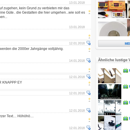
13.01.2018
rauf zugehen, kein Grund zu verbieten mir das
ne Güte.. die Gestalten die hier umgehen...wie soll es
en...
13.01.2018
12.01.2018
ME
werden die 2000er Jahrgänge volljährig.
Ähnliche lustige 
14.01.2018
12.01.2018
ER KNAPPP EY
12.01.2018
12.01.2018
er Text.... Höhöhö....
12.01.2018