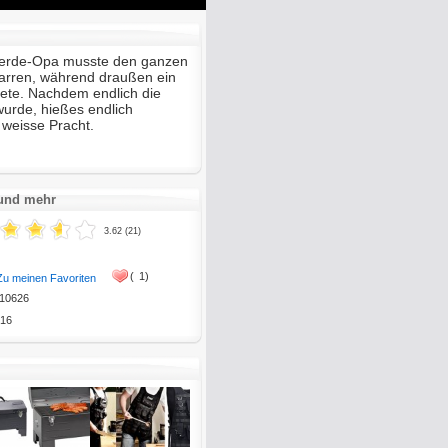
Mute
Enter
fullscreen
Pferde-Opa musste den ganzen
harren, während draußen ein
ete. Nachdem endlich die
 wurde, hießes endlich
 weisse Pracht.
 und mehr
3.62 (21)
(
1)
Zu meinen Favoriten
10626
16