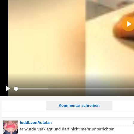
Name:
Pla
E-Mail-Adresse (optional):
Kommentar:
Alle HTML-Tags außer <br>, <strike> und <i> werden aus Deinem Kommentar entfernt.
URLs werden automatisch umgewandelt. Bitte verwende "www." oder "http://" in URLs
Ich möchte eine E-Mail, wenn zu meinem Kommentar Antworten erscheinen.
Ich möchte eine E-Mail, wenn auf dieser Seite weitere Kommentare erscheinen.
Play
Kommentar schreiben
fuddLvonAutofan
er wurde verklagt und darf nicht mehr unterrichten