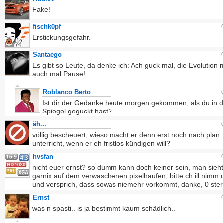
Fake!
fischk0pf
Erstickungsgefahr.
Santaego
Es gibt so Leute, da denke ich: Ach guck mal, die Evolution
auch mal Pause!
Roblanco Berto
Ist dir der Gedanke heute morgen gekommen, als du in 
Spiegel geguckt hast?
äh...
völlig bescheuert, wieso macht er denn erst noch nach plan
unterricht, wenn er eh fristlos kündigen will?
hvsfan
nicht euer ernst? so dumm kann doch keiner sein, man sieht
garnix auf dem verwaschenen pixelhaufen, bitte ch.ill nimm 
und versprich, dass sowas niemehr vorkommt, danke, 0 ste
Ernst
was n spasti.. is ja bestimmt kaum schädlich..