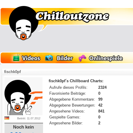
fischk0pf
fischk0pf´s Chillboard Charts:
Aufrufe dieses Profils:
2324
Favorisierte Beiträge:
0
Abgegebene Kommentare:
99
Abgegebene Bewertungen:
42
Angesehene Videos:
841
Gespielte Games:
0
Beitritt: 11.07.2012
Angesehene Bilder:
2
Noch kein