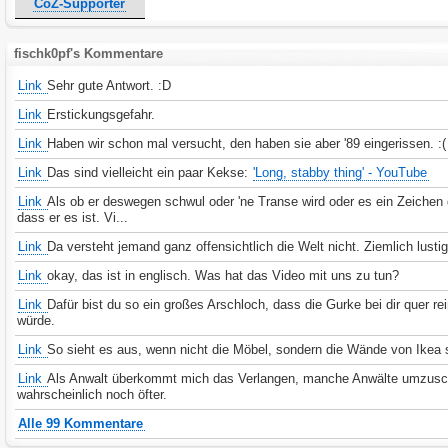
CoZ-Supporter
fischk0pf's Kommentare
Link
Sehr gute Antwort. :D
Link
Erstickungsgefahr.
Link
Haben wir schon mal versucht, den haben sie aber '89 eingerissen. :(
Link
Das sind vielleicht ein paar Kekse:
'Long, stabby thing' - YouTube
Link
Als ob er deswegen schwul oder 'ne Transe wird oder es ein Zeichen d
dass er es ist. Vi...
Link
Da versteht jemand ganz offensichtlich die Welt nicht. Ziemlich lustig
Link
okay, das ist in englisch. Was hat das Video mit uns zu tun?
Link
Dafür bist du so ein großes Arschloch, dass die Gurke bei dir quer r
würde.
Link
So sieht es aus, wenn nicht die Möbel, sondern die Wände von Ikea 
Link
Als Anwalt überkommt mich das Verlangen, manche Anwälte umzus
wahrscheinlich noch öfter.
Alle 99 Kommentare