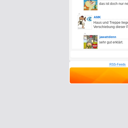
das ist doch nur 
AMK
Haus und Treppe liege
Verschiebung dieser P
jawattdenn
sehr gut erklärt.
RSS-Feeds