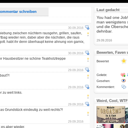
Laut gedacht
ommentar schreiben
You had one Job!
man wenigstens s
und die Obersch
30.09.2016
dehn
hiebung zwischen nüchtern rausgehn, grillen, saufen,
rtbag wieder rein, dabei aber die nächsten, die raus
29.09.2016
 gott. habt ihr denn überhaupt keine ahnung von garnix,
Bewerten, Faven
30.09.2016
er Hausbesitzer ne schöne Teakholztreppe
Bewertet
29.09.2016
Geliebt:
baut?!
Gesehen:
Kommentiert:
29.09.2016
 zu weit links.
Weird, Cool, WTF
29.09.2016
as Grundstück eindeutig zu weit rechts?!
29.09.2016
 es aber wieder.