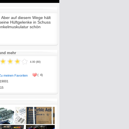
Mute
Enter
fullscreen
 Aber auf diesem Wege hält
eine Hüftgelenke in Schuss
enkelmuskulatur schön
bar.
 und mehr
4.00 (80)
(
4)
Zu meinen Favoriten
19001
15