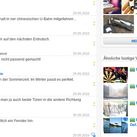
29.09.2016
 halt in ner chinesischen U-Bahn mitgefahren...
29.09.2016
r auf den nächsten Erdrutsch.
ME
ienst
29.09.2016
Ähnliche lustige 
 nicht passend gemacht!
ie
29.09.2016
n der Sommerzeit. Im Winter passt es perfekt.
29.09.2016
n man ja auch beide Türen in die andere Richtung
30.09.2016
tlich ein Fenster hin.
Gef.
29.09.2016