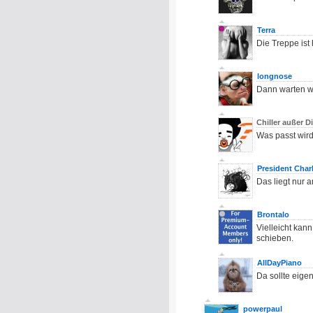
Terra
Die Treppe ist
longnose
Dann warten wi
Chiller außer D
Was passt wird
President Charl
Das liegt nur a
Brontalo
Vielleicht kan
schieben.
AllDayPiano
Da sollte eigen
powerpaul