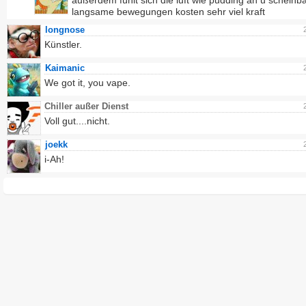
außerdem fühlt sich die luft wie pudding an u scheinb
langsame bewegungen kosten sehr viel kraft
longnose
Künstler.
Kaimanic
We got it, you vape.
Chiller außer Dienst
Voll gut....nicht.
joekk
i-Ah!