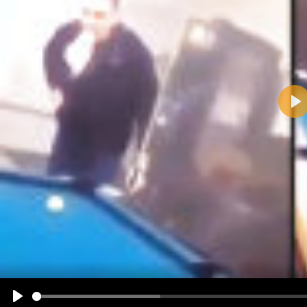
Pla
Name:
E-Mail-Adresse (optional):
Kommentar:
Alle HTML-Tags außer <br>, <strike> und <i> werden aus Deinem Kommentar entfernt.
URLs werden automatisch umgewandelt. Bitte verwende "www." oder "http://" in URLs
Ich möchte eine E-Mail, wenn zu meinem Kommentar Antworten erscheinen.
Ich möchte eine E-Mail, wenn auf dieser Seite weitere Kommentare erscheinen.