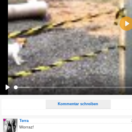
Name:
Pla
E-Mail-Adresse (optional):
Kommentar:
Alle HTML-Tags außer <br>, <strike> und <i> werden aus Deinem Kommentar entfernt.
URLs werden automatisch umgewandelt. Bitte verwende "www." oder "http://" in URLs
Ich möchte eine E-Mail, wenn zu meinem Kommentar Antworten erscheinen.
Ich möchte eine E-Mail, wenn auf dieser Seite weitere Kommentare erscheinen.
Play
Kommentar schreiben
Terra
Worraz!