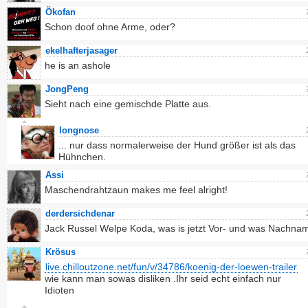
Ökofan
Schon doof ohne Arme, oder?
ekelhafterjasager
he is an ashole
JongPeng
Sieht nach eine gemischde Platte aus.
longnose
... nur dass normalerweise der Hund größer ist als das
Hühnchen.
Assi
Maschendrahtzaun makes me feel alright!
derdersichdenar
Jack Russel Welpe Koda, was is jetzt Vor- und was Nachna
Krösus
live.chilloutzone.net/fun/v/34786/koenig-der-loewen-trailer
wie kann man sowas disliken .Ihr seid echt einfach nur
Idioten