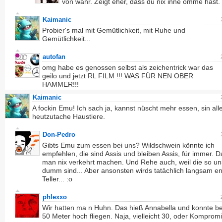
von wahr. Zeigt eher, dass du nix inne omme hast.
Kaimanic
Probier's mal mit Gemütlichkeit, mit Ruhe und
Gemütlichkeit...
autofan
omg habe es genossen selbst als zeichentrick war das
geilo und jetzt RL FILM !!! WAS FÜR NEN OBER
HAMMER!!!
Kaimanic
A fockin Emu! Ich sach ja, kannst nüscht mehr essen, sin alle
heutzutache Haustiere.
Don-Pedro
Gibts Emu zum essen bei uns? Wildschwein könnte ich
empfehlen, die sind Assis und bleiben Assis, für immer. 
man nix verkehrt machen. Und Rehe auch, weil die so u
dumm sind... Aber ansonsten wirds tatächlich langsam e
Teller... :o
phlexxo
Wir hatten ma n Huhn. Das hieß Annabella und konnte b
50 Meter hoch fliegen. Naja, vielleicht 30, oder Kompromi