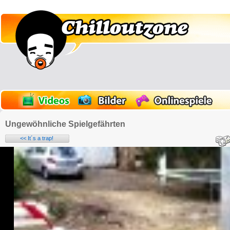
Ungewöhnliche Spielgefährten
<< It´s a trap!