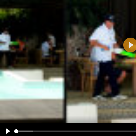
Pla
Name:
E-Mail-Adresse (optional):
Kommentar:
Alle HTML-Tags außer <br>, <strike> und <i> werden aus Deinem Kommentar entfernt.
URLs werden automatisch umgewandelt. Bitte verwende "www." oder "http://" in URLs
Ich möchte eine E-Mail, wenn zu meinem Kommentar Antworten erscheinen.
Ich möchte eine E-Mail, wenn auf dieser Seite weitere Kommentare erscheinen.