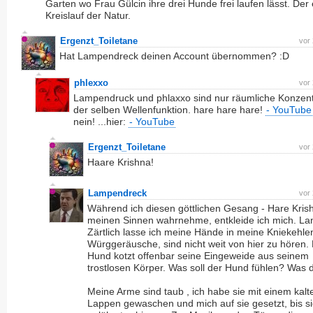
Garten wo Frau Gülcin ihre drei Hunde frei laufen lässt. Der
Kreislauf der Natur.
Ergenzt_Toiletane
vor
Hat Lampendreck deinen Account übernommen? :D
phlexxo
vor
Lampendruck und phlaxxo sind nur räumliche Konzent
der selben Wellenfunktion. hare hare hare!
- YouTube
nein! ...hier:
- YouTube
Ergenzt_Toiletane
vor
Haare Krishna!
Lampendreck
vor
Während ich diesen göttlichen Gesang - Hare Krish
meinen Sinnen wahrnehme, entkleide ich mich. L
Zärtlich lasse ich meine Hände in meine Kniekehlen
Würggeräusche, sind nicht weit von hier zu hören. 
Hund kotzt offenbar seine Eingeweide aus seinem
trostlosen Körper. Was soll der Hund fühlen? Was 
Meine Arme sind taub , ich habe sie mit einem kalt
Lappen gewaschen und mich auf sie gesetzt, bis si