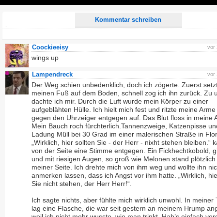
Play
Kommentar schreiben
Coockieeisy
vor
wings up
Lampendreck
vor
Der Weg schien unbedenklich, doch ich zögerte. Zuerst setzt
meinen Fuß auf dem Boden, schnell zog ich ihn zurück. Zu u
dachte ich mir. Durch die Luft wurde mein Körper zu einer
aufgeblähten Hülle. Ich hielt mich fest und ritzte meine Arme
gegen den Uhrzeiger entgegen auf. Das Blut floss in meine 
Mein Bauch roch fürchterlich.Tannenzweige, Katzenpisse un
Ladung Müll bei 30 Grad im einer malerischen Straße in Flo
„Wirklich, hier sollten Sie - der Herr - nixht stehen bleiben.“
von der Seite eine Stimme entgegen. Ein Fickhechtkobold, gi
und mit riesigen Augen, so groß wie Melonen stand plötzlich
meiner Seite. Ich drehte mich von ihm weg und wollte ihn nic
anmerken lassen, dass ich Angst vor ihm hatte. „Wirklich, hie
Sie nicht stehen, der Herr Herr!“.
Ich sagte nichts, aber fühlte mich wirklich unwohl. In meiner
lag eine Flasche, die war seit gestern an meinem Hrump an
weil ich nicht mehr wusste, wie man trinkt. Hab’s einfach ve