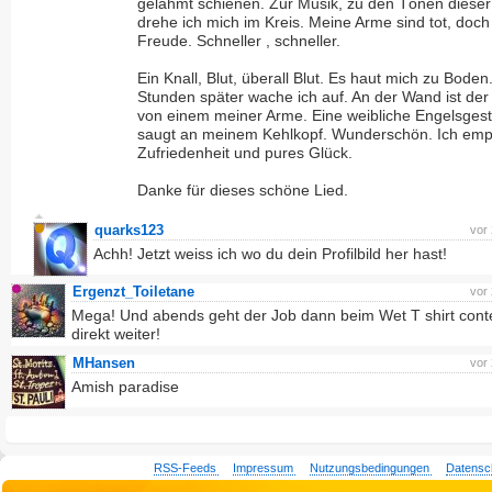
gelähmt schienen. Zur Musik, zu den Tönen dieser
drehe ich mich im Kreis. Meine Arme sind tot, doch 
Freude. Schneller , schneller.
Ein Knall, Blut, überall Blut. Es haut mich zu Boden
Stunden später wache ich auf. An der Wand ist der
von einem meiner Arme. Eine weibliche Engelsgesta
saugt an meinem Kehlkopf. Wunderschön. Ich emp
Zufriedenheit und pures Glück.
Danke für dieses schöne Lied.
quarks123
vor
Achh! Jetzt weiss ich wo du dein Profilbild her hast!
Ergenzt_Toiletane
vor
Mega! Und abends geht der Job dann beim Wet T shirt cont
direkt weiter!
MHansen
vor
Amish paradise
RSS-Feeds
Impressum
Nutzungsbedingungen
Datensc