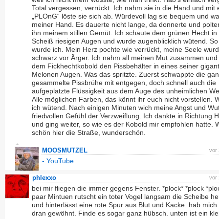
Total vergessen, verrückt. Ich nahm sie in die Hand und mit
„PLOnG“ löste sie sich ab. Würdevoll lag sie bequem und wa
meiner Hand. Es dauerte nicht lange, da donnerte und polte
ihn meinem stillen Gemüt. Ich schaute dem grünen Hecht in
Scheiß riesigen Augen und wurde augenblicklich wütend. S
wurde ich. Mein Herz pochte wie verrückt, meine Seele wur
schwarz vor Ärger. Ich nahm all meinen Mut zusammen un
dem Fickhechtkobold den Pissbehälter in eines seiner gigan
Melonen Augen. Was das spritzte. Zuerst schwappte die ga
gesammelte Pissbrühe mit entgegen, doch schnell auch die
aufgeplatzte Flüssigkeit aus dem Auge des unheimlichen W
Alle möglichen Farben, das könnt ihr euch nicht vorstellen.
ich wütend. Nach einigen Minuten wich meine Angst und Wu
friedvollen Gefühl der Verzweiflung. Ich dankte in Richtung 
und ging weiter, so wie es der Kobold mir empfohlen hatte. W
schön hier die Straße, wunderschön.
MOOSMUTZEL
vor
- YouTube
phlexxo
vor
bei mir fliegen die immer gegens Fenster. *plock* *plock *ploc
paar Mintuen rutscht ein toter Vogel langsam die Scheibe he
und hinterlässt eine rote Spur aus Blut und Kacke. hab mich 
dran gewöhnt. Finde es sogar ganz hübsch. unten ist ein kle