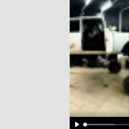
Name:
E-Mail-Adresse (optional):
Kommentar:
Alle HTML-Tags außer <br>, <strike> un
URLs werden automatisch umgewandelt. Bi
Ich möchte eine E-Mail, wenn z
Ich möchte eine E-Mail, wenn a