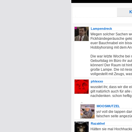
Play
K
Lampendreck
Wegen solcher Sachen wer
Fickhändegeräusche gekü
euer Bauchnabel ein biss
Hobbyhorsing mit dem An
Die war letzte Woche bei m
Geburtstag im Büro ihr au
können! Der Raum ist hin
große Lampe. Die ist riesi
vollgestellt mit Zeugs, wa
phlexxo
wusstet ihr, dass wir die 
gilt natürlich auch für al
nachdenken. schon heftig
MOOSMUTZEL
yo! voll die lappen da
falschen seite angezü
Razakhel
Hätten sie mal Hochhack