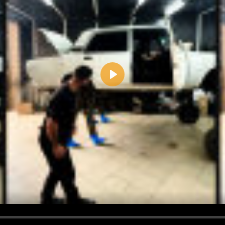
Play
d <i> werden aus Deinem Kommentar entfernt.
tte verwende "www." oder "http://" in URLs
u meinem Kommentar Antworten erscheinen.
uf dieser Seite weitere Kommentare erscheinen.