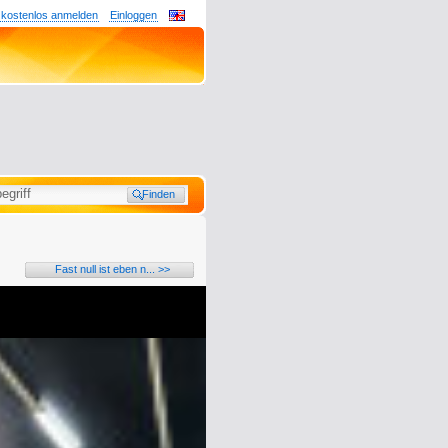
 kostenlos anmelden
Einloggen
Fast null ist eben n... >>