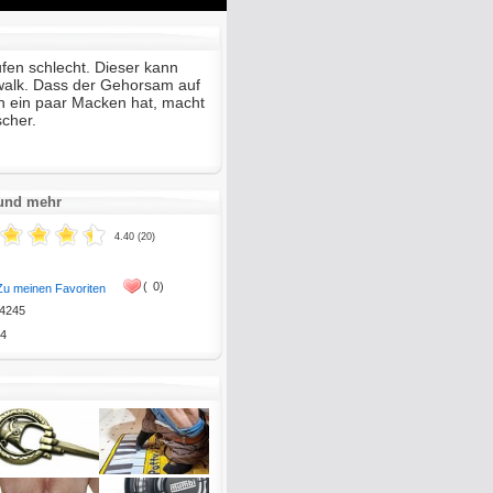
Mute
Enter
fullscreen
fen schlecht. Dieser kann
alk. Dass der Gehorsam auf
ein paar Macken hat, macht
scher.
 und mehr
4.40 (20)
(
0)
Zu meinen Favoriten
4245
4