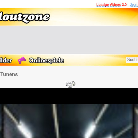
Lustige Videos
3.0
Jetzt
-Tunens