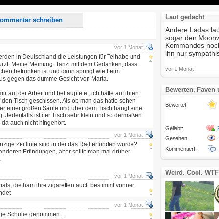
Laut gedacht
ommentar schreiben
Andere Ladas lau
sogar den Moonw
Kommandos noch 
vor 1 Monat
ihn nur sympathi
den in Deutschland die Leistungen für Teihabe und
rzt. Meine Meinung: Tanzt mit dem Gedanken, dass
vor 1 Monat
chen betrunken ist und dann springt wie beim
us gegen das dumme Gesicht von Marta.
Bewerten, Faven
ir auf der Arbeit und behauptete , ich hätte auf ihren
f den Tisch geschissen. Als ob man das hätte sehen
Bewertet
ter einer großen Säule und über dem Tisch hängt eine
g. Jedenfalls ist der Tisch sehr klein und so dermaßen
s da auch nicht hingehört.
Geliebt:
vor 1 Monat
Gesehen:
einzige Zeitlinie sind in der das Rad erfunden wurde?
Kommentiert:
le anderen Erfindungen, aber sollte man mal drüber
.
Weird, Cool, WTF
vor 1 Monat
mals, die ham ihre zigaretten auch bestimmt vonner
ndet
vor 1 Monat
ige Schuhe genommen...