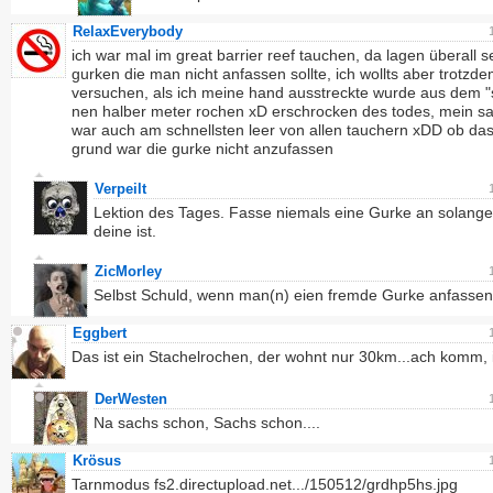
RelaxEverybody
ich war mal im great barrier reef tauchen, da lagen überall s
gurken die man nicht anfassen sollte, ich wollts aber trotzd
versuchen, als ich meine hand ausstreckte wurde aus dem 
nen halber meter rochen xD erschrocken des todes, mein sa
war auch am schnellsten leer von allen tauchern xDD ob das
grund war die gurke nicht anzufassen
Verpeilt
Lektion des Tages. Fasse niemals eine Gurke an solange
deine ist.
ZicMorley
Selbst Schuld, wenn man(n) eien fremde Gurke anfasse
Eggbert
Das ist ein Stachelrochen, der wohnt nur 30km...ach komm, i
DerWesten
Na sachs schon, Sachs schon....
Krösus
Tarnmodus
fs2.directupload.net.../150512/grdhp5hs.jpg