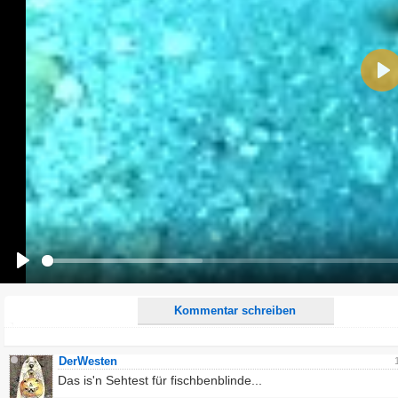
Name:
Pla
E-Mail-Adresse (optional):
Kommentar:
Alle HTML-Tags außer <br>, <strike> und <i> werden aus Deinem Kommentar entfernt.
URLs werden automatisch umgewandelt. Bitte verwende "www." oder "http://" in URLs
Ich möchte eine E-Mail, wenn zu meinem Kommentar Antworten erscheinen.
Ich möchte eine E-Mail, wenn auf dieser Seite weitere Kommentare erscheinen.
Play
Kommentar schreiben
DerWesten
Das is'n Sehtest für fischbenblinde...