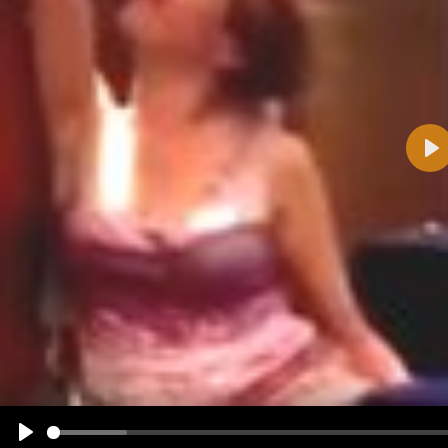
Pla
Name:
E-Mail-Adresse (optional):
Kommentar:
Alle HTML-Tags außer <br>, <strike> und <i> werden aus Deinem Kommentar entfernt.
URLs werden automatisch umgewandelt. Bitte verwende "www." oder "http://" in URLs
Ich möchte eine E-Mail, wenn zu meinem Kommentar Antworten erscheinen.
Ich möchte eine E-Mail, wenn auf dieser Seite weitere Kommentare erscheinen.