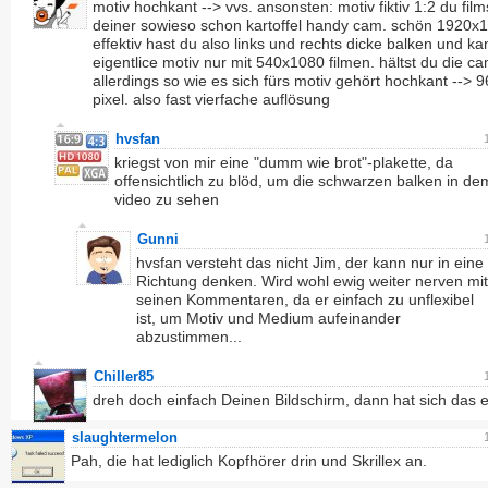
motiv hochkant --> vvs. ansonsten: motiv fiktiv 1:2 du film
deiner sowieso schon kartoffel handy cam. schön 1920x
effektiv hast du also links und rechts dicke balken und ka
eigentlice motiv nur mit 540x1080 filmen. hältst du die c
allerdings so wie es sich fürs motiv gehört hochkant -->
pixel. also fast vierfache auflösung
hvsfan
kriegst von mir eine "dumm wie brot"-plakette, da
offensichtlich zu blöd, um die schwarzen balken in de
video zu sehen
Gunni
hvsfan versteht das nicht Jim, der kann nur in eine
Richtung denken. Wird wohl ewig weiter nerven mit
seinen Kommentaren, da er einfach zu unflexibel
ist, um Motiv und Medium aufeinander
abzustimmen...
Chiller85
dreh doch einfach Deinen Bildschirm, dann hat sich das er
slaughtermelon
Pah, die hat lediglich Kopfhörer drin und Skrillex an.