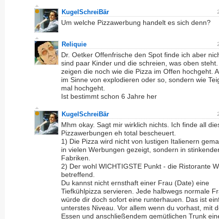
KugelSchreiBär
Um welche Pizzawerbung handelt es sich denn?
Reliquie
Dr. Oetker Offenfrische den Spot finde ich aber nic
sind paar Kinder und die schreien, was oben steht
zeigen die noch wie die Pizza im Offen hochgeht. A
im Sinne von explodieren oder so, sondern wie Tei
mal hochgeht.
Ist bestimmt schon 6 Jahre her
KugelSchreiBär
Mhm okay. Sagt mir wirklich nichts. Ich finde all die
Pizzawerbungen eh total bescheuert.
1) Die Pizza wird nicht von lustigen Italienern gema
in vielen Werbungen gezeigt, sondern in stinkende
Fabriken.
2) Der wohl WICHTIGSTE Punkt - die Ristorante 
betreffend.
Du kannst nicht ernsthaft einer Frau (Date) eine
Tiefkühlpizza servieren. Jede halbwegs normale F
würde dir doch sofort eine runterhauen. Das ist ein
unterstes Niveau. Vor allem wenn du vorhast, mit 
Essen und anschließendem gemütlichen Trunk ein