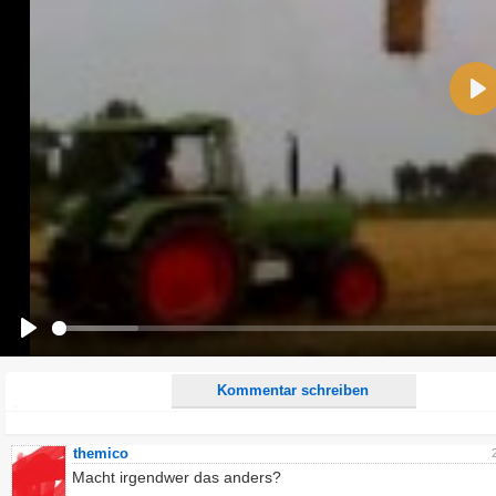
Name:
Pla
E-Mail-Adresse (optional):
Kommentar:
Alle HTML-Tags außer <br>, <strike> und <i> werden aus Deinem Kommentar entfernt.
URLs werden automatisch umgewandelt. Bitte verwende "www." oder "http://" in URLs
Ich möchte eine E-Mail, wenn zu meinem Kommentar Antworten erscheinen.
Ich möchte eine E-Mail, wenn auf dieser Seite weitere Kommentare erscheinen.
Play
Kommentar schreiben
themico
Macht irgendwer das anders?