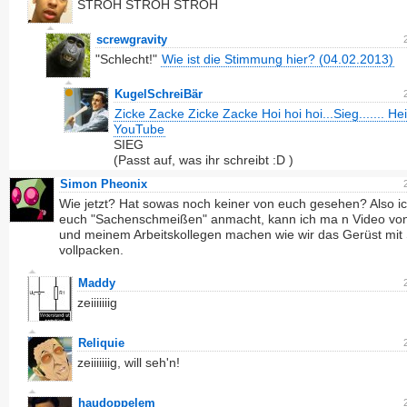
STROH STROH STROH
screwgravity
"Schlecht!"
Wie ist die Stimmung hier? (04.02.2013)
KugelSchreiBär
Zicke Zacke Zicke Zacke Hoi hoi hoi...Sieg....... Hei
YouTube
SIEG
(Passt auf, was ihr schreibt :D )
Simon Pheonix
Wie jetzt? Hat sowas noch keiner von euch gesehen? Also i
euch "Sachenschmeißen" anmacht, kann ich ma n Video von
und meinem Arbeitskollegen machen wie wir das Gerüst mit 
vollpacken.
Maddy
zeiiiiiiig
Reliquie
zeiiiiiiig, will seh'n!
haudoppelem