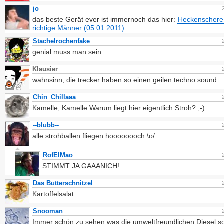
jo
das beste Gerät ever ist immernoch das hier:
Heckenschere 
richtige Männer (05.01.2011)
Stachelrochenfake
genial muss man sein
Klausier
wahnsinn, die trecker haben so einen geilen techno sound
Chin_Chillaaa
Kamelle, Kamelle Warum liegt hier eigentlich Stroh? ;-)
--blubb--
alle strohballen fliegen hoooooooch \o/
RofElMao
STIMMT JA GAAANICH!
Das Butterschnitzel
Kartoffelsalat
Snooman
Immer schön zu sehen was die umweltfreundlichen Diesel so