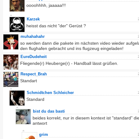
oooohhhh, jaaaaa!!!
Karzek
heisst das nicht "der" Gerüst ?
muhahahahr
so werden dann die pakete im nächsten video wieder aufgel
den flughafen gebracht und ins flugzeug eingeladen!
EureDudeheit
Fliegende(r) Heuberge(r) - Handball lässt grüßen.
Respect_Brah
Standart
Schmidtchen Schleicher
Standard
bist du das basti
beides korrekt, nur in diesem kontext ist "standard" die
antwort
grim