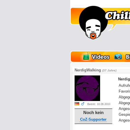
lder
Onlinespiele
NerdigWalking
(37 Jahre)
Nerdig
Aufrufe
Favoris
Abgeg
Abgeg
Beitritt: 16.06.2010
Anges
Noch kein
Gespie
CoZ-Supporter
Angese