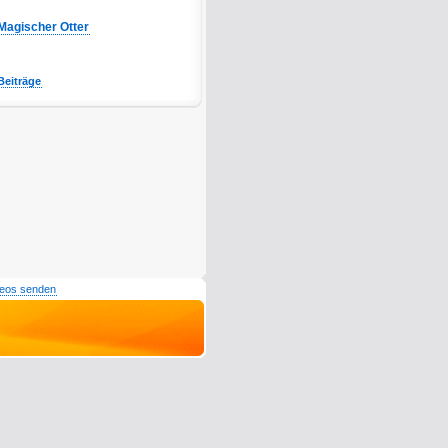
Magischer Otter
Beiträge
deos senden