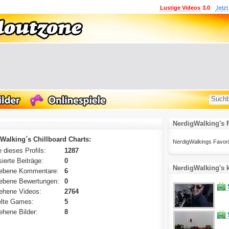
Lustige Videos
3.0
Jetzt
NerdigWalking's 
Walking´s Chillboard Charts:
NerdigWalkings Favoriten
 dieses Profils:
1287
ierte Beiträge:
0
NerdigWalking's 
ebene Kommentare:
6
ebene Bewertungen:
0
ehene Videos:
2764
lte Games:
5
hene Bilder:
8