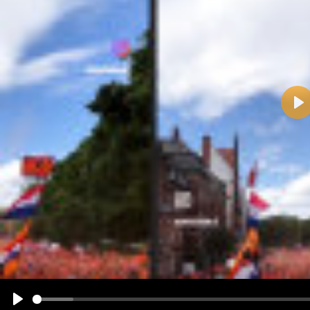
Pla
Name:
E-Mail-Adresse (optional):
Kommentar:
Alle HTML-Tags außer <br>, <strike> und <i> werden aus Deinem Kommentar entfernt.
URLs werden automatisch umgewandelt. Bitte verwende "www." oder "http://" in URLs
Ich möchte eine E-Mail, wenn zu meinem Kommentar Antworten erscheinen.
Ich möchte eine E-Mail, wenn auf dieser Seite weitere Kommentare erscheinen.