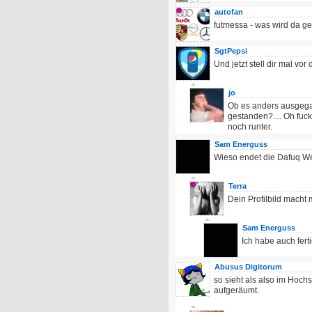
autofan
futmessa - was wird da 
SgtPepsi
Und jetzt stell dir mal vo
jo
Ob es anders ausgegan
gestanden?.... Oh fuck 
noch runter.
Sam Energuss
Wieso endet die Dafuq W
Terra
Dein Profilbild macht m
Sam Energuss
Ich habe auch ferti
Abusus Digitorum
so sieht als also im Hoch
aufgeräumt.