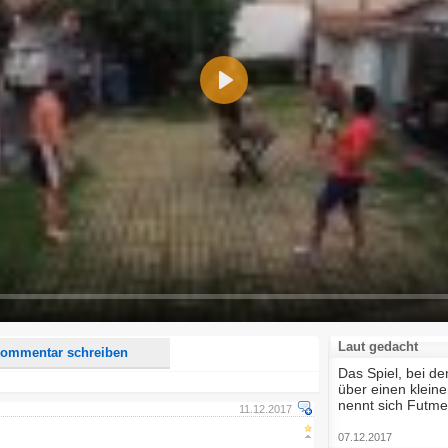
Play
d <i> werden aus Deinem Kommentar entfernt.
tte verwende "www." oder "http://" in URLs
u meinem Kommentar Antworten erscheinen.
uf dieser Seite weitere Kommentare erscheinen.
Laut gedacht
ommentar schreiben
Das Spiel, bei d
über einen kleinen
nennt sich Futme
11.12.2017
07.12.2017