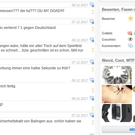
08.12.2017
Bewerten, Faven
gemessen??? die fut??? OU MY GOAD!!!!
Bewertet
07.12.2017
r du verlierst 7:1 gegen Deutschland
Geliebt:
Gesehen:
08.12.2017
gen wäre, hätte ein alter Tisch auf dem Spielfeld
Kommentiert:
es schneit.... bzw. geschnitten ist es schon, fällt nur
Weird, Cool, WTF
07.12.2017
erbung immer eine halbe Sekunde zu früh?
08.12.2017
ich fertig
08.12.2017
g!
07.12.2017
sicherheitstrakt von Balingen aus. schön haben sie
ME