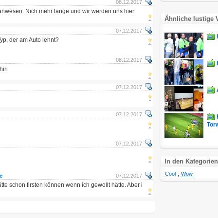
08.12.2017
anwesen. Nich mehr lange und wir werden uns hier
Ähnliche lustige 
07.12.2017
yp, der am Auto lehnt?
08.12.2017
hiri
07.12.2017
07.12.2017
Torw
07.12.2017
In den Kategorien
Cool
,
Wow
e
07.12.2017
te schon firsten können wenn ich gewollt hätte. Aber i