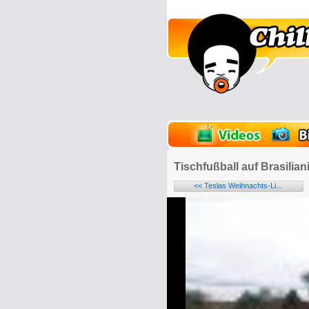
lder
Onlinespiele
Tischfußball auf Brasilian
<< Teslas Weihnachts-Li...