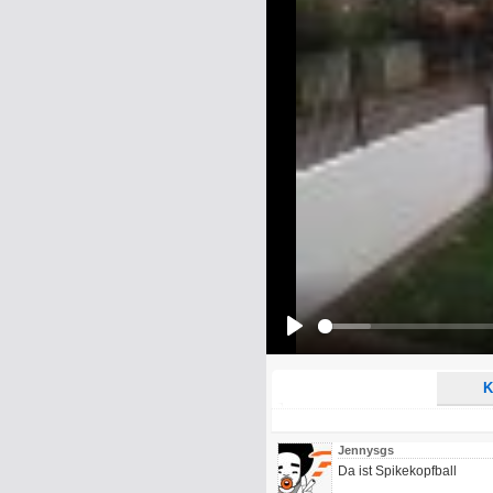
Name:
E-Mail-Adresse (optional):
Kommentar:
Alle HTML-Tags außer <br>, <strike> un
URLs werden automatisch umgewandelt. Bi
Ich möchte eine E-Mail, wenn z
Ich möchte eine E-Mail, wenn a
Play
K
Jennysgs
Da ist Spikekopfball