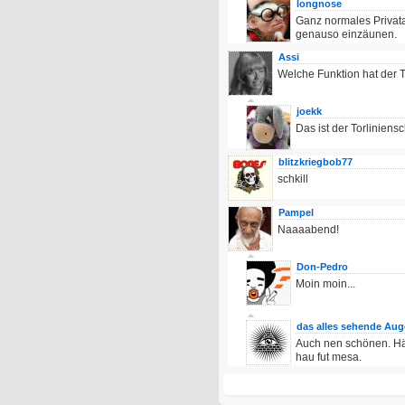
longnose
Ganz normales Privat
genauso einzäunen.
Assi
Welche Funktion hat der T
joekk
Das ist der Torliniensc
blitzkriegbob77
schkill
Pampel
Naaaabend!
Don-Pedro
Moin moin...
das alles sehende Aug
Auch nen schönen. Hät
hau fut mesa.