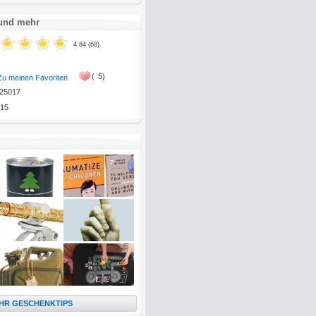
 und mehr
4.84 (68)
(
5)
Zu meinen Favoriten
25017
15
HR GESCHENKTIPS