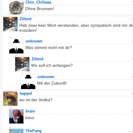
Chin_Chillaaa
Ohne Brunnen!
Ziltoid
Hab zwar kein Wort verstanden, aber sympatisch sind mir di
trotzdem!
unknown
Was stimmt nicht mit dir?
Ziltoid
Wo soll ich anfangen?
unknown
Mit der Zukunft!
bappel
wo ist der Vodka?
brain
intus
TheFang