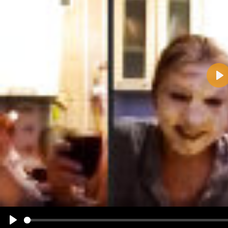
Pla
Name:
E-Mail-Adresse (optional):
Kommentar:
Alle HTML-Tags außer <br>, <strike> und <i> werden aus Deinem Kommentar entfernt.
URLs werden automatisch umgewandelt. Bitte verwende "www." oder "http://" in URLs
Ich möchte eine E-Mail, wenn zu meinem Kommentar Antworten erscheinen.
Ich möchte eine E-Mail, wenn auf dieser Seite weitere Kommentare erscheinen.