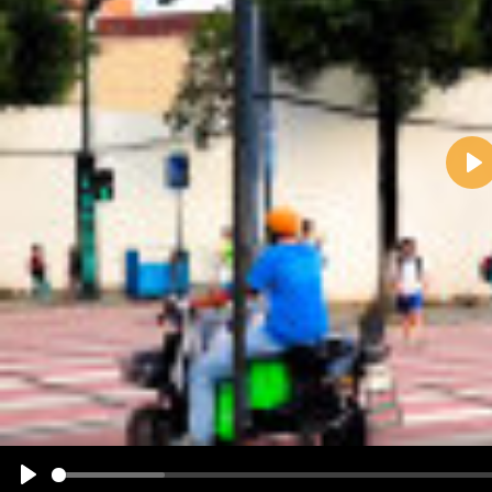
Pla
Name:
E-Mail-Adresse (optional):
Kommentar:
Alle HTML-Tags außer <br>, <strike> und <i> werden aus Deinem Kommentar entfernt.
URLs werden automatisch umgewandelt. Bitte verwende "www." oder "http://" in URLs
Ich möchte eine E-Mail, wenn zu meinem Kommentar Antworten erscheinen.
Ich möchte eine E-Mail, wenn auf dieser Seite weitere Kommentare erscheinen.