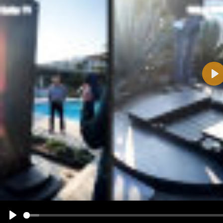
Pla
Name:
E-Mail-Adresse (optional):
Kommentar:
Alle HTML-Tags außer <br>, <strike> und <i> werden aus Deinem Kommentar entfernt.
URLs werden automatisch umgewandelt. Bitte verwende "www." oder "http://" in URLs
Ich möchte eine E-Mail, wenn zu meinem Kommentar Antworten erscheinen.
Ich möchte eine E-Mail, wenn auf dieser Seite weitere Kommentare erscheinen.