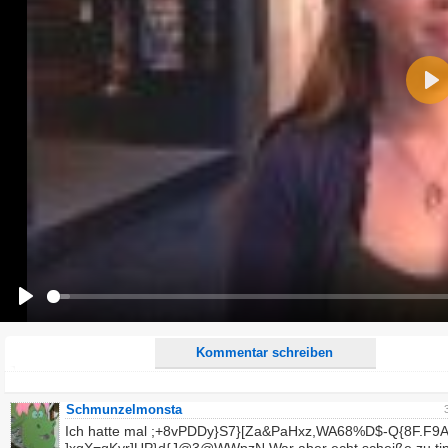
Name:
Pla
E-Mail-Adresse (optional):
Kommentar:
Alle HTML-Tags außer <br>, <strike> und <i> werden aus Deinem Kommentar entfernt.
URLs werden automatisch umgewandelt. Bitte verwende "www." oder "http://" in URLs
Ich möchte eine E-Mail, wenn zu meinem Kommentar Antworten erscheinen.
Ich möchte eine E-Mail, wenn auf dieser Seite weitere Kommentare erscheinen.
Play
Kommentar schreiben
Schmunzelmonsta
Ich hatte mal ;+8vPDDy}S7}[Za&PaHxz,WA68%D$-Q{8F.F9