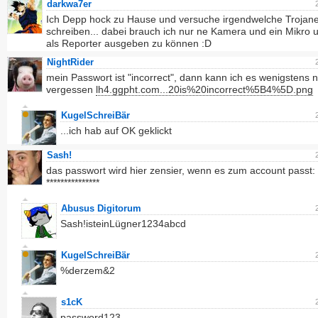
darkwa7er
Ich Depp hock zu Hause und versuche irgendwelche Trojane
schreiben... dabei brauch ich nur ne Kamera und ein Mikro
als Reporter ausgeben zu können :D
NightRider
mein Passwort ist "incorrect", dann kann ich es wenigstens n
vergessen
lh4.ggpht.com...20is%20incorrect%5B4%5D.png
KugelSchreiBär
...ich hab auf OK geklickt
Sash!
das passwort wird hier zensier, wenn es zum account passt:
***************
Abusus Digitorum
Sash!isteinLügner1234abcd
KugelSchreiBär
%derzem&2
s1cK
password123