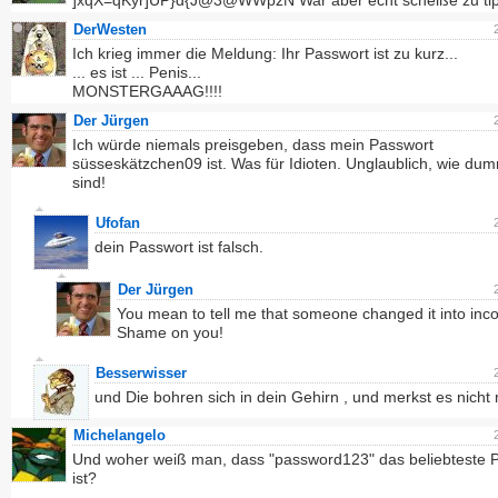
]xqX=qKyr]UP}d{J@3@WWpzN War aber echt scheiße zu ti
DerWesten
Ich krieg immer die Meldung: Ihr Passwort ist zu kurz...
... es ist ... Penis...
MONSTERGAAAG!!!!
Der Jürgen
Ich würde niemals preisgeben, dass mein Passwort
süsseskätzchen09 ist. Was für Idioten. Unglaublich, wie du
sind!
Ufofan
dein Passwort ist falsch.
Der Jürgen
You mean to tell me that someone changed it into inco
Shame on you!
Besserwisser
und Die bohren sich in dein Gehirn , und merkst es nicht 
Michelangelo
Und woher weiß man, dass "password123" das beliebteste 
ist?