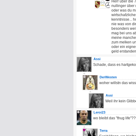
Herr über die 
nullinger über
oder was du ma
wirtschafzliche
kenntnisse... 
nie was von dir
besonders weit 
mag bei uns ab
meine manche 
zum melken und
oder ein eigne
geld erstanden
Assi
Schade, dass es hartgeko
DerWesten
woher willstn das wis
Assi
Weil ihr kein Glibb
Leroi23
wo bleibt das "thug life"?
Terra