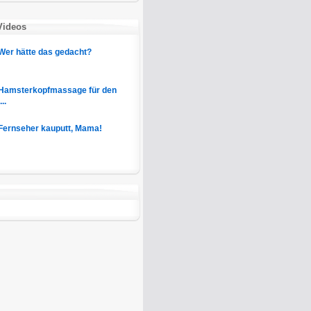
Videos
Wer hätte das gedacht?
Hamsterkopfmassage für den
..
Fernseher kauputt, Mama!