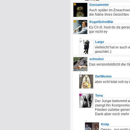
Geosammler
Auch später im Erwachsene
die Nähe ihres Gesichtes
KugelSchreiBär
Ey Ch.ill, hast du da ger
gar nicht ey
Largo
vielleicht hat er auch 
geachtet ;)
schnubsi
Das versinnbildlicht die 
DerWesten
aber echt total voll ey e
Terra
Der Junge bekommt was 
zwingt ihn Kompromiss
Frieden zuliebe generv
Dank aber noch mehr Tr
Knilp
Genau.. nur nicht