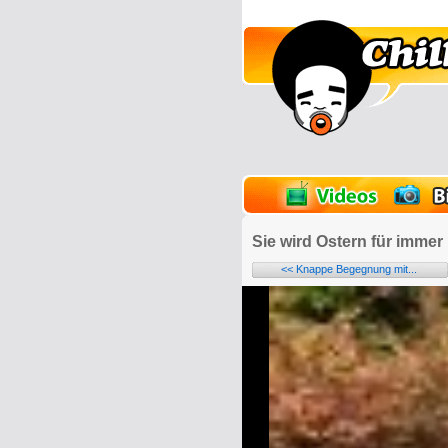
lder
Onlinespiele
Sie wird Ostern für imme
<< Knappe Begegnung mit...