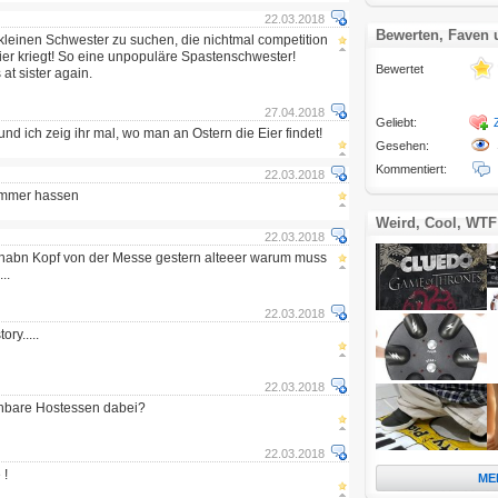
22.03.2018
Bewerten, Faven
kleinen Schwester zu suchen, die nichtmal competition
Eier kriegt! So eine unpopuläre Spastenschwester!
Bewertet
at sister again.
27.04.2018
Geliebt:
nd ich zeig ihr mal, wo man an Ostern die Eier findet!
Gesehen:
Kommentiert:
22.03.2018
 immer hassen
Weird, Cool, WTF
22.03.2018
h habn Kopf von der Messe gestern alteeer warum muss
..
22.03.2018
ory.....
22.03.2018
hbare Hostessen dabei?
22.03.2018
 !
ME