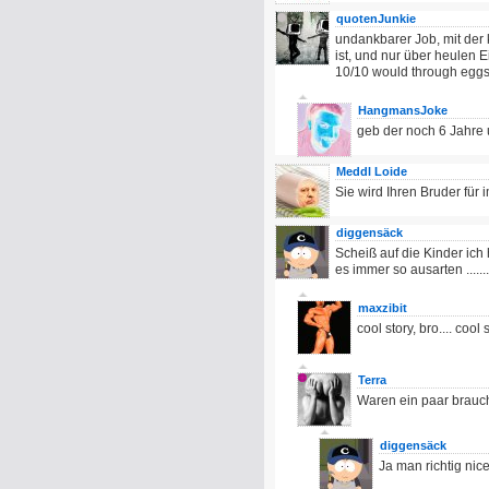
quotenJunkie
undankbarer Job, mit der 
ist, und nur über heulen 
10/10 would through eggs 
HangmansJoke
geb der noch 6 Jahre u
Meddl Loide
Sie wird Ihren Bruder für
diggensäck
Scheiß auf die Kinder ic
es immer so ausarten ........
maxzibit
cool story, bro.... cool st
Terra
Waren ein paar brauc
diggensäck
Ja man richtig nice