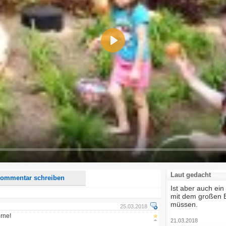
Play
d <i> werden aus Deinem Kommentar entfernt.
tte verwende "www." oder "http://" in URLs
u meinem Kommentar Antworten erscheinen.
uf dieser Seite weitere Kommentare erscheinen.
Laut gedacht
ommentar schreiben
Ist aber auch ei
mit dem großen B
müssen.
25.03.2018
erne!
21.03.2018