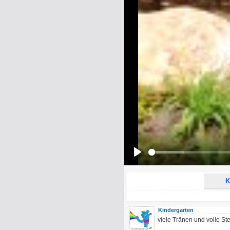
Name:
E-Mail-Adresse (optional):
Kommentar:
Alle HTML-Tags außer <br>, <strike> un
URLs werden automatisch umgewandelt. Bi
Ich möchte eine E-Mail, wenn z
Ich möchte eine E-Mail, wenn a
Play
K
Kindergarten
viele Tränen und volle St