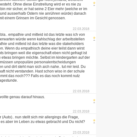
esteht. Ohne diese Einstrellung wird er es nie zu
bin mir sicher, er hat seine 2 Eier mehr (welche er im
und ausserhalb Ostern nie anrühren würde) danach
 mit einem Grinsen im Gesicht genossen.
22.03.2018
bla.. empathie und mitleid ist das letzte was ich von
erwarten würde wenn kahlschlag der arbeitsstellen
hie und mitleid ist das letzte was die stakeholders
en. Wenn du empathisch deine eier teilst dann wirst
ts bringen weil die eigenschaft eben nicht gefragt ist
 etwas bringen möchte. Selbst im kindergarten auf der
 müssen unpopuläre personalentscheidungen
n und dirt steht man sich aich nahe.. tut mir leid. Du
haft nicht verstanden. Hast schon wiso in der schule
ommt das noch??? Falls es das noch kommt nutz
ragestunde.
22.03.2018
 wollte genau darauf hinaus.
22.03.2018
(Auto).. nun stellt sich mir allergings die Frage,
 es aber im Leben zu etwas gebracht und Du nicht?
23.03.2018