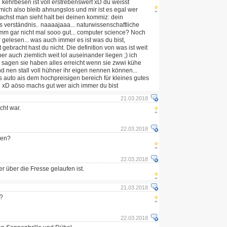
7 kehrbesen ist voll erstrebenswert xD du weisst
 mich also bleib ahnungslos und mir ist es egal wer
chst man sieht halt bei deinen kommiz: dein
s verständnis.. naaaajaaa... naturwissenschaftliche
hmm gar nicht mal sooo gut... computer science? Noch
 gelesen... was auch immer es ist was du bist,
gebracht hast du nicht. Die definition von was ist weit
er auch ziemlich weit lol auseinander liegen ;) ich
sagen sie haben alles erreicht wenn sie zwwi kühe
 nen stall voll hühner ihr eigen nennen können...
s auto ais dem hochpreisigen bereich für kleines gutes
 xD aöso machs gut wer aich immer du bist
21.03.2018
cht war.
22.03.2018
sen?
22.03.2018
er über die Fresse gelaufen ist.
21.03.2018
??
22.03.2018