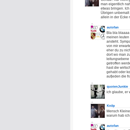
man eigentlich nah
etwas bringen. Ich 
Übrigen unbemalt 
allein in der Ecke
autofan
Bla bla blaaaa 
meinen leuten 
ansteht. Sympat
von mir erwart
eher du zu nich
dort wo man zu
leitungsebene
getroffen werde
hast die wirtsc
gehabt oder k
aufjeden die f
quotenJunkie
ich glaube, er
Knilp
Mensch Kleiner 
warum hab ich
autofan