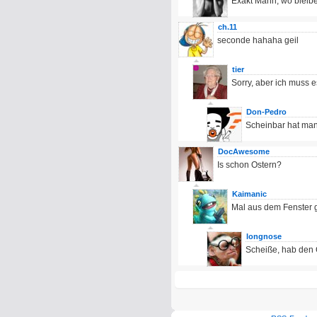
Exakt Mann, wo bleib
ch.11
seconde hahaha geil
tier
Sorry, aber ich muss e
Don-Pedro
Scheinbar hat man 
DocAwesome
Is schon Ostern?
Kaimanic
Mal aus dem Fenster 
longnose
Scheiße, hab den