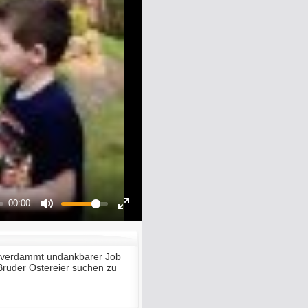
00:00
Mute
Enter
fullscreen
n verdammt undankbarer Job
ruder Ostereier suchen zu