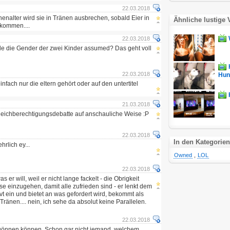
22.03.2018
nalter wird sie in Tränen ausbrechen, sobald Eier in
Ähnliche lustige 
 kommen....
22.03.2018
ade die Gender der zwei Kinder assumed? Das geht voll
22.03.2018
Hun.
einfach nur die eltern gehört oder auf den untertitel
21.03.2018
Gleichberechtigungsdebatte auf anschauliche Weise :P
22.03.2018
In den Kategorien
hrlich ey...
Owned
,
LOL
22.03.2018
er will, weil er nicht lange fackelt - die Obrigkeit
e einzugehen, damit alle zufrieden sind - er lenkt dem
t ein und bietet an was gefordert wird, bekommt als
änen.... nein, ich sehe da absolut keine Parallelen.
22.03.2018
 gönnen können. Schon gar nicht jemand, welchem