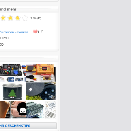
 und mehr
3.88 (43)
(
4)
Zu meinen Favoriten
17290
30
HR GESCHENKTIPS