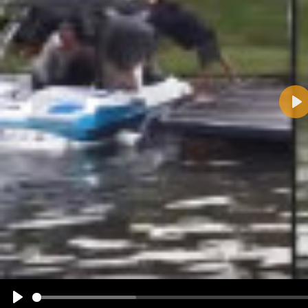
Pla
Name:
E-Mail-Adresse (optional):
Kommentar:
Alle HTML-Tags außer <br>, <strike> und <i> werden aus Deinem Kommentar entfernt.
URLs werden automatisch umgewandelt. Bitte verwende "www." oder "http://" in URLs
Ich möchte eine E-Mail, wenn zu meinem Kommentar Antworten erscheinen.
Ich möchte eine E-Mail, wenn auf dieser Seite weitere Kommentare erscheinen.