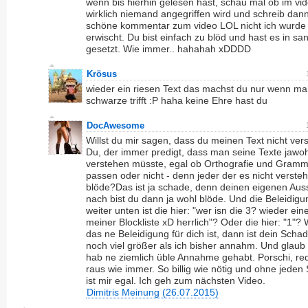
wenn bis hierhin gelesen hast, schau mal ob im vi
wirklich niemand angegriffen wird und schreib dan
schöne kommentar zum video LOL nicht ich wurde
erwischt. Du bist einfach zu blöd und hast es in sa
gesetzt. Wie immer.. hahahah xDDDD
Krösus
wieder ein riesen Text das machst du nur wenn ma
schwarze trifft :P haha keine Ehre hast du
DocAwesome
Willst du mir sagen, dass du meinen Text nicht ver
Du, der immer predigt, dass man seine Texte jawoh
verstehen müsste, egal ob Orthografie und Gramm
passen oder nicht - denn jeder der es nicht versteh
blöde?Das ist ja schade, denn deinen eigenen Au
nach bist du dann ja wohl blöde. Und die Beleidig
weiter unten ist die hier: "wer isn die 3? wieder ein
meiner Blockliste xD herrlich"? Oder die hier: "1"?
das ne Beleidigung für dich ist, dann ist dein Schad
noch viel größer als ich bisher annahm. Und glaub 
hab ne ziemlich üble Annahme gehabt. Porschi, re
raus wie immer. So billig wie nötig und ohne jeden S
ist mir egal. Ich geh zum nächsten Video.
Dimitris Meinung (26.07.2015)