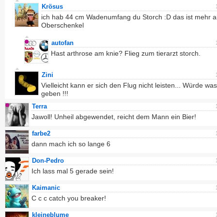
Krösus
ich hab 44 cm Wadenumfang du Storch :D das ist mehr al
Oberschenkel
autofan
Hast arthrose am knie? Flieg zum tierarzt storch.
Zini
Vielleicht kann er sich den Flug nicht leisten... Würde wa
geben !!!
Terra
Jawoll! Unheil abgewendet, reicht dem Mann ein Bier!
farbe2
dann mach ich so lange 6
Don-Pedro
Ich lass mal 5 gerade sein!
Kaimanic
C c c catch you breaker!
kleineblume