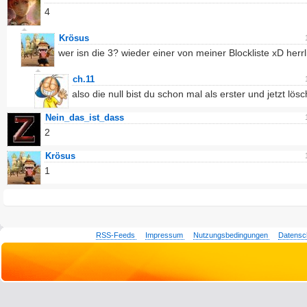
4
Krösus
wer isn die 3? wieder einer von meiner Blockliste xD herrl
ch.11
also die null bist du schon mal als erster und jetzt lösc
Nein_das_ist_dass
2
Krösus
1
RSS-Feeds
Impressum
Nutzungsbedingungen
Datensc