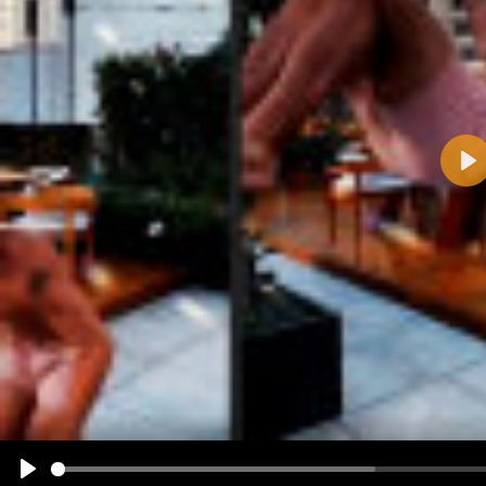
Pla
Name:
E-Mail-Adresse (optional):
Kommentar:
Alle HTML-Tags außer <br>, <strike> und <i> werden aus Deinem Kommentar entfernt.
URLs werden automatisch umgewandelt. Bitte verwende "www." oder "http://" in URLs
Ich möchte eine E-Mail, wenn zu meinem Kommentar Antworten erscheinen.
Ich möchte eine E-Mail, wenn auf dieser Seite weitere Kommentare erscheinen.