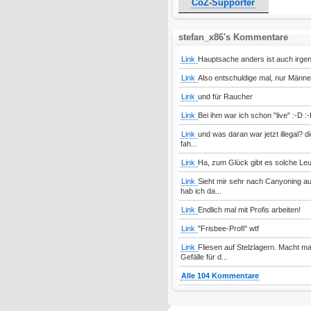
CoZ-Supporter
stefan_x86's Kommentare
Link
Hauptsache anders ist auch irge
Link
Also entschuldige mal, nur Männe
Link
und für Raucher
Link
Bei ihm war ich schon "live" :-D :
Link
und was daran war jetzt illegal? di
fah...
Link
Ha, zum Glück gibt es solche Leu
Link
Sieht mir sehr nach Canyoning au
hab ich da...
Link
Endlich mal mit Profis arbeiten!
Link
"Frisbee-Profi" wtf
Link
Fliesen auf Stelzlagern. Macht 
Gefälle für d...
Alle 104 Kommentare