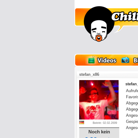
lder
Onlinespiele
stefan_x86
stefan
Aufrufe
Favoris
Abgeg
Abgeg
Anges
Gespie
Beitritt: 02.02.2009
Angese
Noch kein