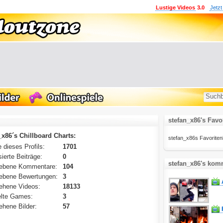
Lustige Videos
3.0
Jetzt
stefan_x86's Favo
_x86´s Chillboard Charts:
stefan_x86s Favoritenlis
 dieses Profils:
1701
ierte Beiträge:
0
stefan_x86's komm
ebene Kommentare:
104
ebene Bewertungen:
3
ehene Videos:
18133
lte Games:
3
hene Bilder:
57