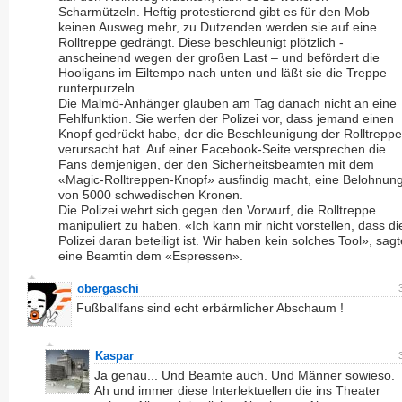
Scharmützeln. Heftig protestierend gibt es für den Mob
keinen Ausweg mehr, zu Dutzenden werden sie auf eine
Rolltreppe gedrängt. Diese beschleunigt plötzlich -
anscheinend wegen der großen Last – und befördert die
Hooligans im Eiltempo nach unten und läßt sie die Treppe
runterpurzeln.
Die Malmö-Anhänger glauben am Tag danach nicht an eine
Fehlfunktion. Sie werfen der Polizei vor, dass jemand einen
Knopf gedrückt habe, der die Beschleunigung der Rolltreppe
verursacht hat. Auf einer Facebook-Seite versprechen die
Fans demjenigen, der den Sicherheitsbeamten mit dem
«Magic-Rolltreppen-Knopf» ausfindig macht, eine Belohnun
von 5000 schwedischen Kronen.
Die Polizei wehrt sich gegen den Vorwurf, die Rolltreppe
manipuliert zu haben. «Ich kann mir nicht vorstellen, dass di
Polizei daran beteiligt ist. Wir haben kein solches Tool», sagt
eine Beamtin dem «Espressen».
obergaschi
Fußballfans sind echt erbärmlicher Abschaum !
Kaspar
Ja genau... Und Beamte auch. Und Männer sowieso.
Ah und immer diese Interlektuellen die ins Theater