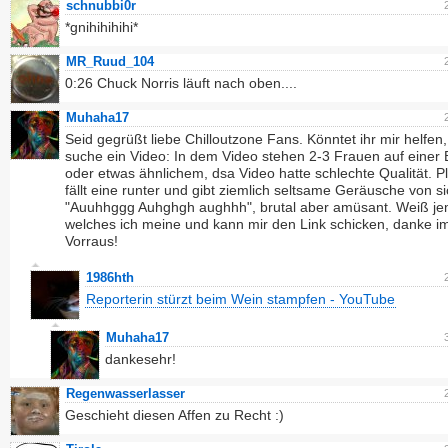
schnubbi0r
*gnihihihihi*
MR_Ruud_104
0:26 Chuck Norris läuft nach oben....
Muhaha17
Seid gegrüßt liebe Chilloutzone Fans. Könntet ihr mir helfen,
suche ein Video: In dem Video stehen 2-3 Frauen auf einer
oder etwas ähnlichem, dsa Video hatte schlechte Qualität. Pl
fällt eine runter und gibt ziemlich seltsame Geräusche von s
"Auuhhggg Auhghgh aughhh", brutal aber amüsant. Weiß j
welches ich meine und kann mir den Link schicken, danke i
Vorraus!
1986hth
Reporterin stürzt beim Wein stampfen - YouTube
Muhaha17
dankesehr!
Regenwasserlasser
Geschieht diesen Affen zu Recht :)