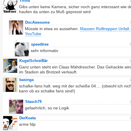
Tirola
Gibs unten keine Kamera, sicher noch ganz interssant wie d
haufen da unten zu Muß gepresst wird
DocAwesome
Müsste in etwa so aussehen:
Massen Rolltreppen Unfall 
YouTube
speedtree
sehr informativ
KugelSchreiBär
Ganz unten steht ein Claas Mähdrescher. Das Gehackte wir
im Stadion als Brotzeit verkauft.
basinga
schalke-fans halt. weg mit der scheiße 04.... (obwohl ich nic
kann ob es schalke fans sind!)
Stasch79
gefaehrlich, so ne Logik
DerKoeta
arme fdp