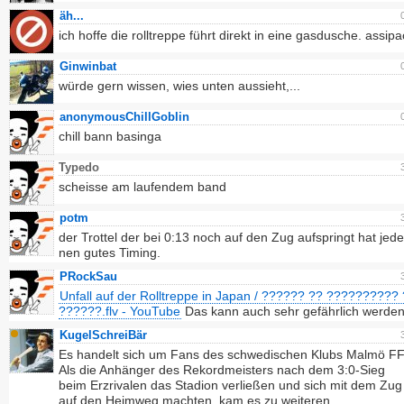
äh...
ich hoffe die rolltreppe führt direkt in eine gasdusche. assip
Ginwinbat
würde gern wissen, wies unten aussieht,...
anonymousChillGoblin
chill bann basinga
Typedo
scheisse am laufendem band
potm
der Trottel der bei 0:13 noch auf den Zug aufspringt hat jede
nen gutes Timing.
PRockSau
Unfall auf der Rolltreppe in Japan / ?????? ?? ?????????? 
??????.flv - YouTube
Das kann auch sehr gefährlich werden
KugelSchreiBär
Es handelt sich um Fans des schwedischen Klubs Malmö FF
Als die Anhänger des Rekordmeisters nach dem 3:0-Sieg
beim Erzrivalen das Stadion verließen und sich mit dem Zug
auf den Heimweg machten, kam es zu weiteren