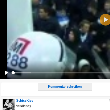
Name:
Pla
E-Mail-Adresse (optional):
Kommentar:
Alle HTML-Tags außer <br>, <strike> und <i> werden aus Deinem Kommentar entfernt.
URLs werden automatisch umgewandelt. Bitte verwende "www." oder "http://" in URLs
Ich möchte eine E-Mail, wenn zu meinem Kommentar Antworten erscheinen.
Ich möchte eine E-Mail, wenn auf dieser Seite weitere Kommentare erscheinen.
Play
Kommentar schreiben
SchissKiss
Verdient;)