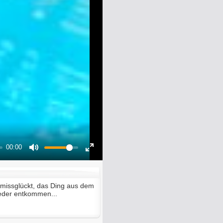
00:00
Mute
Enter
fullscreen
t missglückt, das Ding aus dem
ieder entkommen...