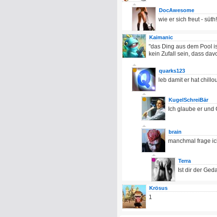
DocAwesome
wie er sich freut - süth!
Kaimanic
"das Ding aus dem Pool is
kein Zufall sein, dass da
quarks123
leb damit er hat chillo
KugelSchreiBär
Ich glaube er und 
brain
manchmal frage ich
Terra
Ist dir der Ge
Krösus
1