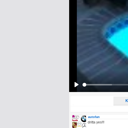
Name:
E-Mail-Adresse (optional):
Kommentar:
Alle HTML-Tags außer <br>, <strike> un
URLs werden automatisch umgewandelt. Bi
Ich möchte eine E-Mail, wenn z
Ich möchte eine E-Mail, wenn a
Play
K
autofan
dritta yes!!!