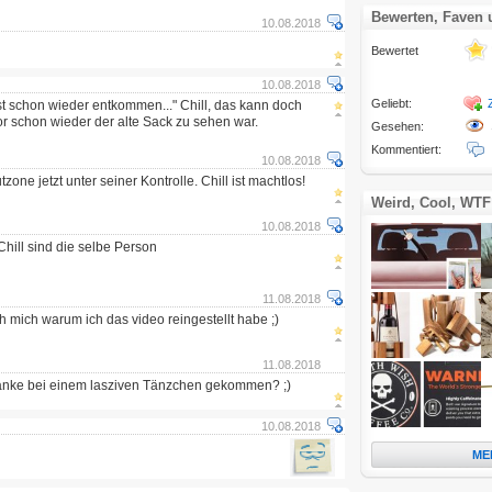
Bewerten, Faven
10.08.2018
Bewertet
10.08.2018
Geliebt:
t schon wieder entkommen..." Chill, das kann doch
vor schon wieder der alte Sack zu sehen war.
Gesehen:
Kommentiert:
10.08.2018
utzone jetzt unter seiner Kontrolle. Chill ist machtlos!
Weird, Cool, WTF
10.08.2018
Chill sind die selbe Person
11.08.2018
 mich warum ich das video reingestellt habe ;)
11.08.2018
danke bei einem lasziven Tänzchen gekommen? ;)
10.08.2018
ME