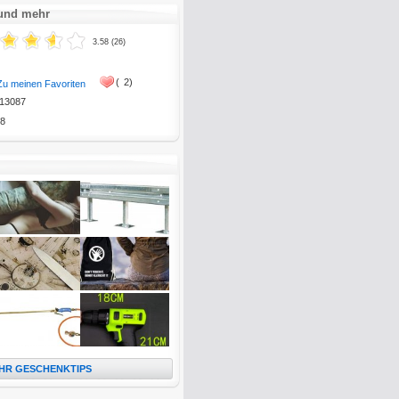
 und mehr
3.58 (26)
(
2)
Zu meinen Favoriten
13087
8
HR GESCHENKTIPS