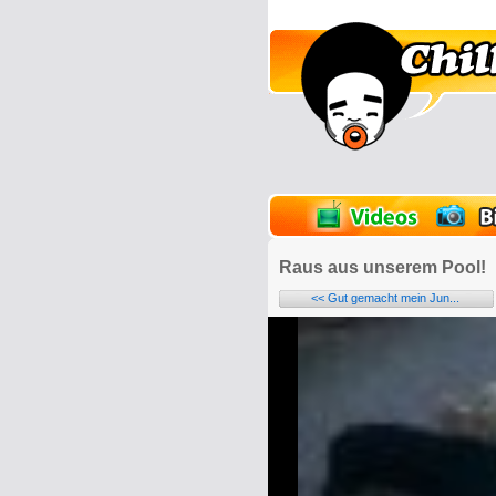
lder
Onlinespiele
Raus aus unserem Pool!
<< Gut gemacht mein Jun...