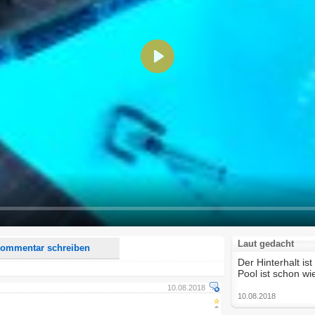
Play
d <i> werden aus Deinem Kommentar entfernt.
tte verwende "www." oder "http://" in URLs
u meinem Kommentar Antworten erscheinen.
uf dieser Seite weitere Kommentare erscheinen.
Laut gedacht
ommentar schreiben
Der Hinterhalt is
Pool ist schon w
10.08.2018
10.08.2018