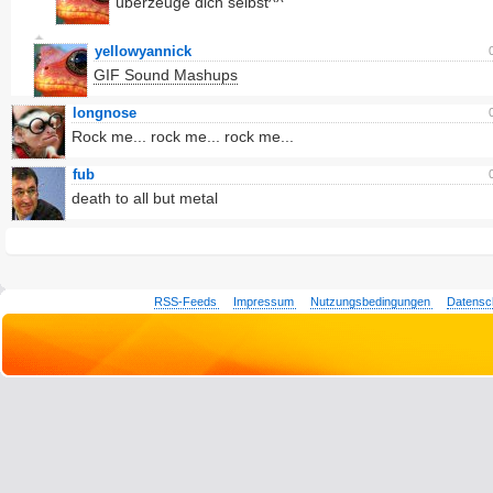
überzeuge dich selbst^^
yellowyannick
GIF Sound Mashups
longnose
Rock me... rock me... rock me...
fub
death to all but metal
RSS-Feeds
Impressum
Nutzungsbedingungen
Datensc