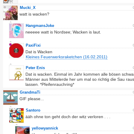
Mucki_X
watt is wacken?
HangmansJoke
neeeee watt is Nordsee; Wacken is laut.
PaxiFixi
Dat is Wacken
Kleines Feuerwerksraketchen (16.02.2011)
Peter Enis
Dat is wacken. Einmal im Jahr kommen alle bösen schwa
Männer aus Mittelerde her um mal so richtig die Sau rau
lassen. *Pfeifenrauchring*
GrandmaTi
GIF please...
Santoro
ääh ohne ton geht doch der witz verloren . . .
yellowyannick