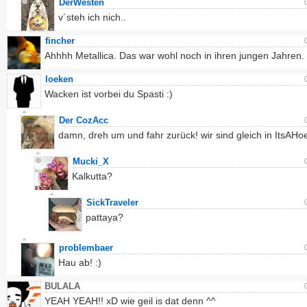
DerWesten
v´steh ich nich..
fincher
Ahhhh Metallica. Das war wohl noch in ihren jungen Jahren.
loeken
Wacken ist vorbei du Spasti :)
Der CozAcc
damn, dreh um und fahr zurück! wir sind gleich in ItsAHoe
Mucki_X
Kalkutta?
SickTraveler
pattaya?
problembaer
Hau ab! :)
BULALA
YEAH YEAH!! xD wie geil is dat denn ^^