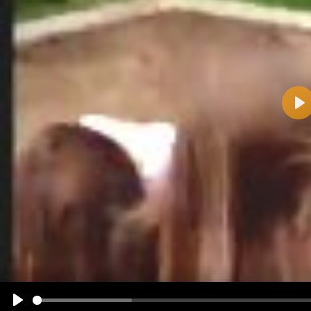
Pla
Name:
E-Mail-Adresse (optional):
Kommentar:
Alle HTML-Tags außer <br>, <strike> und <i> werden aus Deinem Kommentar entfernt.
URLs werden automatisch umgewandelt. Bitte verwende "www." oder "http://" in URLs
Ich möchte eine E-Mail, wenn zu meinem Kommentar Antworten erscheinen.
Ich möchte eine E-Mail, wenn auf dieser Seite weitere Kommentare erscheinen.