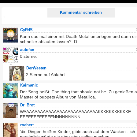
Play
Kommentar schreiben
CyR4S
Kann das mal einer mit Death Metal unterlegen und dann ei
schneller ablaufen lassen? :D
autofan
0 sterne.
DerWesten
2 Sterne auf Abfahrt...
Kaimanic
Der Song heißt: The thing that should not be. Zu genießen 
Master of puppets Album von Metallica.
Dr_Brot
WAAAAAAAAAAAAAAAAAAAAAAAAAAAKKKKKKKKKKKE
EEEEEEEEEEEENNNNNNNNN
roebert
'die Dinger' heißen Kinder, gibts auch auf dem Wacken - ich
persönlich würde die aber eher selbst machen