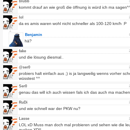
blubb
kommt drauf an wie groß die öffnung is würd ich ma sagen^
lol
da es amis waren wohl nicht schneller als 100-120 km/h :P
Benjamin
hä?
fake
und die lösung diesmal..
@ser0
probiers halt einfach aus ;) is ja langweilig wenns vorher sc
wüsstest ^^
Ser0
genau das will ich auch wissen fals ich das auch ma machen 
RuDi
und wie schnell war der PKW nu?
Lasse
LOL xD Muss man doch mal probieren und sehen wie die le
gucken XD!!