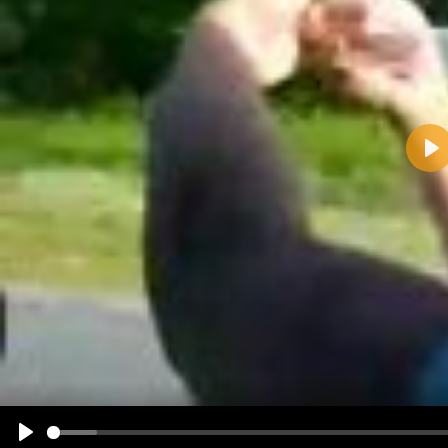
Pla
Name:
E-Mail-Adresse (optional):
Kommentar:
Alle HTML-Tags außer <br>, <strike> und <i> werden aus Deinem Kommentar entfernt.
URLs werden automatisch umgewandelt. Bitte verwende "www." oder "http://" in URLs
Ich möchte eine E-Mail, wenn zu meinem Kommentar Antworten erscheinen.
Ich möchte eine E-Mail, wenn auf dieser Seite weitere Kommentare erscheinen.