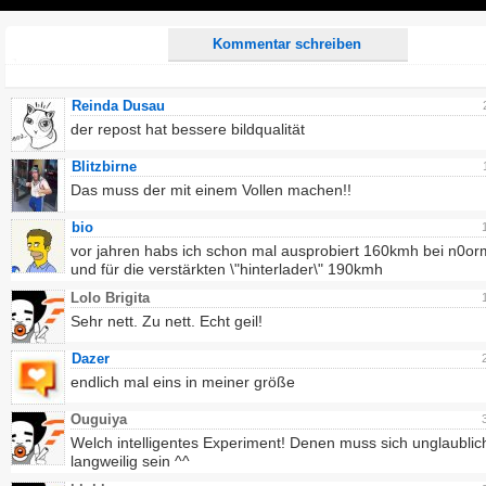
Play
Kommentar schreiben
Reinda Dusau
der repost hat bessere bildqualität
Blitzbirne
Das muss der mit einem Vollen machen!!
bio
vor jahren habs ich schon mal ausprobiert 160kmh bei n0or
und für die verstärkten \"hinterlader\" 190kmh
Lolo Brigita
Sehr nett. Zu nett. Echt geil!
Dazer
endlich mal eins in meiner größe
Ouguiya
Welch intelligentes Experiment! Denen muss sich unglaublic
langweilig sein ^^