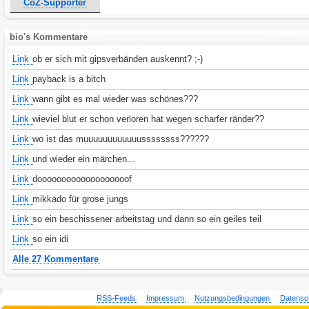
CoZ-Supporter
bio's Kommentare
Link
ob er sich mit gipsverbänden auskennt? ;-)
Link
payback is a bitch
Link
wann gibt es mal wieder was schönes???
Link
wieviel blut er schon verloren hat wegen scharfer ränder??
Link
wo ist das muuuuuuuuuuuussssssss??????
Link
und wieder ein märchen...
Link
dooooooooooooooooooof
Link
mikkado für grose jungs
Link
so ein beschissener arbeitstag und dann so ein geiles teil
Link
so ein idi
Alle 27 Kommentare
RSS-Feeds
Impressum
Nutzungsbedingungen
Datensc