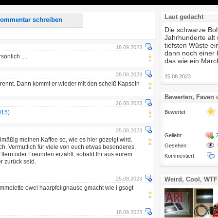
Laut gedacht
ommentar schreiben
Die schwarze Bo
Jahrhunderte alt 
tiefsten Wüste e
18.09.2023
dann noch einer 
önlich ....
das wie ein Märc
28.08.2023
25.08.2023
rbrennt. Dann kommt er wieder mit den scheiß Kapseln
Bewerten, Faven
26.08.2023
015)
Bewertet
25.08.2023
Geliebt:
elmäßig meinen Kaffee so, wie es hier gezeigt wird.
Gesehen:
ich. Vermutlich für viele von euch etwas besonderes,
Eltern oder Freunden erzählt, sobald Ihr aus eurem
Kommentiert:
r zurück seid.
25.08.2023
Weird, Cool, WTF
mmelette owei haarpfeilgnauso gmacht wie i gsogt
18.09.2023