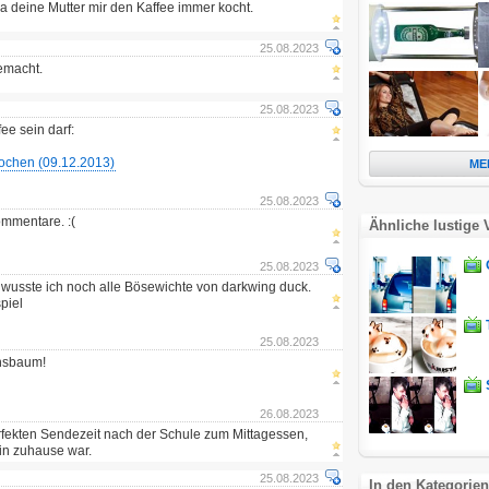
a deine Mutter mir den Kaffee immer kocht.
25.08.2023
emacht.
25.08.2023
fee sein darf:
ochen (09.12.2013)
ME
25.08.2023
mmentare. :(
Ähnliche lustige 
25.08.2023
 wusste ich noch alle Bösewichte von darkwing duck.
piel
25.08.2023
hsbaum!
26.08.2023
erfekten Sendezeit nach der Schule zum Mittagessen,
in zuhause war.
25.08.2023
In den Kategorien