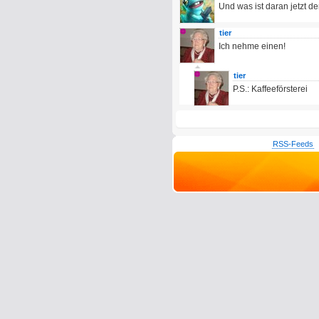
Und was ist daran jetzt d
tier
Ich nehme einen!
tier
P.S.: Kaffeeförsterei
RSS-Feeds