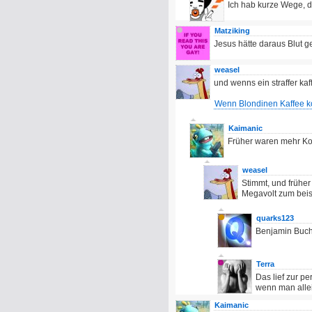
Ich hab kurze Wege, d
Matziking
Jesus hätte daraus Blut g
weasel
und wenns ein straffer kaf
Wenn Blondinen Kaffee k
Kaimanic
Früher waren mehr Ko
weasel
Stimmt, und früher
Megavolt zum beis
quarks123
Benjamin Buc
Terra
Das lief zur p
wenn man alle
Kaimanic