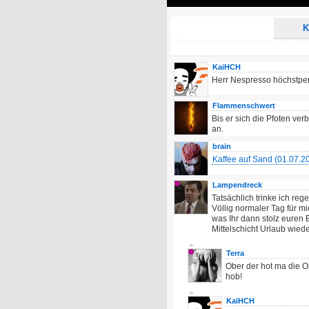
Play
K
KaiHCH
Herr Nespresso höchstpers
Flammenschwert
Bis er sich die Pfoten ve
an.
brain
Kaffee auf Sand (01.07.2
Lampendreck
Tatsächlich trinke ich reg
Völlig normaler Tag für m
was Ihr dann stolz euren 
Mittelschicht Urlaub wiede
Terra
Ober der hot ma die O
hob!
KaiHCH