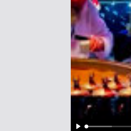
Name:
E-Mail-Adresse (optional):
Kommentar:
Alle HTML-Tags außer <br>, <strike> un
URLs werden automatisch umgewandelt. Bi
Ich möchte eine E-Mail, wenn z
Ich möchte eine E-Mail, wenn a