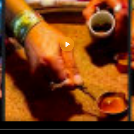
Play
d <i> werden aus Deinem Kommentar entfernt.
tte verwende "www." oder "http://" in URLs
u meinem Kommentar Antworten erscheinen.
uf dieser Seite weitere Kommentare erscheinen.