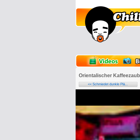
lder
Onlinespiele
Orientalischer Kaffeezaub
<< Schmiedet dunkle Plä...