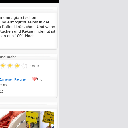
Mute
Enter
fullscreen
hnenmagie ist schon
und ermöglicht selbst in der
in Kaffeekkränzchen. Und wenn
Kuchen und Kekse mitbringt ist
hen aus 1001 Nacht.
 und mehr
3.89 (18)
(
0)
Zu meinen Favoriten
6366
15