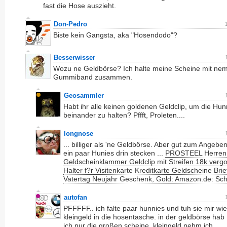
fast die Hose auszieht.
Don-Pedro
Biste kein Gangsta, aka "Hosendodo"?
Besserwisser
Wozu ne Geldbörse? Ich halte meine Scheine mit ne
Gummiband zusammen.
Geosammler
Habt ihr alle keinen goldenen Geldclip, um die Hun
beinander zu halten? Pffft, Proleten....
longnose
... billiger als 'ne Geldbörse. Aber gut zum Angebe
ein paar Hunies drin stecken ...
PROSTEEL Herren
Geldscheinklammer Geldclip mit Streifen 18k vergo
Halter f?r Visitenkarte Kreditkarte Geldscheine Bri
Vatertag Neujahr Geschenk, Gold: Amazon.de: Sc
autofan
PFFFFF.. ich falte paar hunnies und tuh sie mir wie
kleingeld in die hosentasche. in der geldbörse hab
ich nur die großen scheine. kleingeld nehm ich