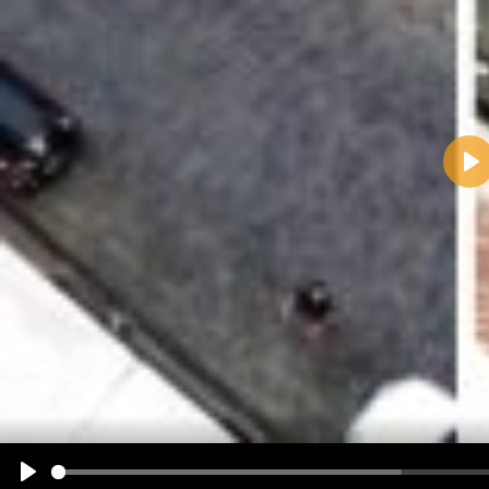
Pla
Name:
E-Mail-Adresse (optional):
Kommentar:
Alle HTML-Tags außer <br>, <strike> und <i> werden aus Deinem Kommentar entfernt.
URLs werden automatisch umgewandelt. Bitte verwende "www." oder "http://" in URLs
Ich möchte eine E-Mail, wenn zu meinem Kommentar Antworten erscheinen.
Ich möchte eine E-Mail, wenn auf dieser Seite weitere Kommentare erscheinen.