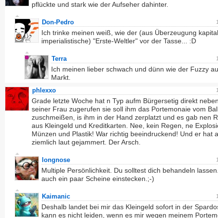
pflückte und stark wie der Aufseher dahinter.
Don-Pedro
Ich trinke meinen weiß, wie der (aus Überzeugung kapital
imperialistische) "Erste-Weltler" vor der Tasse... :D
Terra
Ich meinen lieber schwach und dünn wie der Fuzzy a
Markt.
phlexxo
Grade letzte Woche hat n Typ aufm Bürgersetig direkt neben
seiner Frau zugerufen sie soll ihm das Portemonaie vom Ba
zuschmeißen, is ihm in der Hand zerplatzt und es gab nen 
aus Kleingeld und Kreditkarten. Nee, kein Regen, ne Explos
Münzen und Plastik! War richtig beeindruckend! Und er hat 
ziemlich laut gejammert. Der Arsch.
longnose
Multiple Persönlichkeit. Du solltest dich behandeln lasse
auch ein paar Scheine einstecken.;-)
Kaimanic
Deshalb landet bei mir das Kleingeld sofort in der Spardo
kann es nicht leiden, wenn es mir wegen meinem Porte