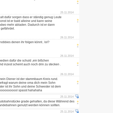
25.11.2014
alt dafür sorgen dass er ständig genug Leute
onst ist er bald alleine und kann seine
ndwo mehr abladen. Dadurch ist er dann
 gefährdet.
26.11.2014
hobbies denen ihr folgen könnt.. lol?
26.11.2014
edien dafür die schuld ,ein bißchen
d inzest scheint auch noch drin zu stecken .
26.11.2014
r mein Diener ist der stammbaum Kreis rund.
 gefragt warum deine oma dich mein Sohn
ter ist ihr Sohn und deine Schwester ist dem
Looooooooool spasst hahahaha
25.11.2014
 Autobahnstücke grade gehalten, da diese Während des
Landebahnen genutzt werden können sollten.
25.11.2014