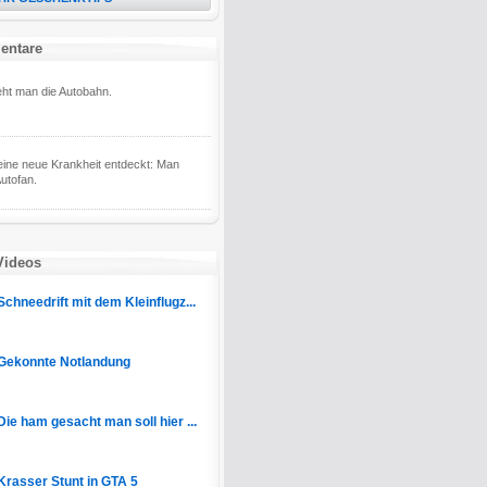
entare
eht man die Autobahn.
ine neue Krankheit entdeckt: Man
Autofan.
Videos
Schneedrift mit dem Kleinflugz...
Gekonnte Notlandung
Die ham gesacht man soll hier ...
Krasser Stunt in GTA 5