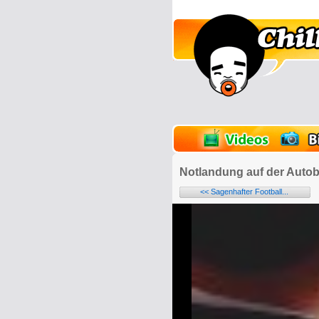
lder
Onlinespiele
Notlandung auf der Auto
<< Sagenhafter Football...