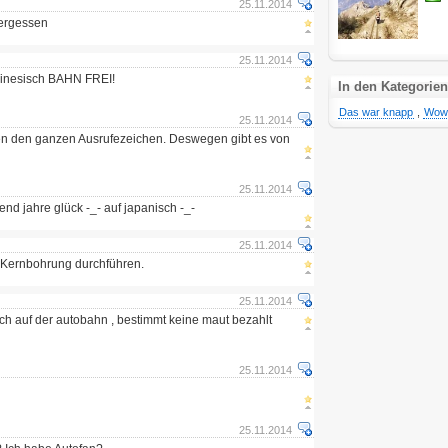
25.11.2014
vergessen
25.11.2014
hinesisch BAHN FREI!
In den Kategorien
Das war knapp
,
Wow
25.11.2014
den den ganzen Ausrufezeichen. Deswegen gibt es von
25.11.2014
nd jahre glück -_- auf japanisch -_-
25.11.2014
e Kernbohrung durchführen.
25.11.2014
ach auf der autobahn , bestimmt keine maut bezahlt
25.11.2014
25.11.2014