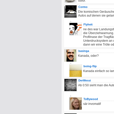
dafür.
Cormo
Die komischen Geräusche 
Autos auf denen sie gelan
Flyheit
ne des war Landungsfla
die Überziehwarnung. 
Profilnase der Tragflä
Unterdrucksystem an de
dann wir eine Tröte ode
basinga
Kanada, oder?
boing-flip
Kanada einfach so la
DerWessi
Ab 0:50 sieht man die Au
ToBywood
sär invomatif