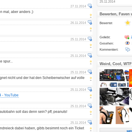
25.11.2014
27.11.2014
n mal, aber anders ;)
Bewerten, Faven
26.11.2014
Bewertet
Geliebt:
25.11.2014
Gesehen:
Kommentiert:
25.11.2014
e spur...
Weird, Cool, WTF
25.11.2014
gnet nicht und der hat den Scheibenwischer auf volle
25.11.2014
4 - YouTube
25.11.2014
autobahn soll das denn sein? pff, peanuts!
25.11.2014
rndreieck dabei haben, gibts besimmt noch ein Ticket
ME