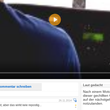
Play
d <i> werden aus Deinem Kommentar entfernt.
tte verwende "www." oder "http://" in URLs
u meinem Kommentar Antworten erscheinen.
uf dieser Seite weitere Kommentare erscheinen.
Laut gedacht
ommentar schreiben
Nach einem Moto
dieser gechillten
auf der nächstg
26.11.2014
notzulanden.
t, aber das wirkt iwie repostig...