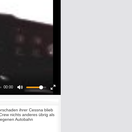
00:00
Mute
Enter
fullscreen
rschaden ihrer Cessna blieb
 Crew nichts anderes übrig als
elegenen Autobahn