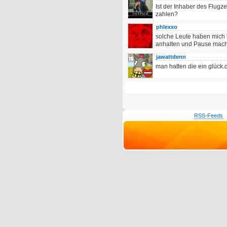
Ist der Inhaber des Flugz
zahlen?
phlexxo
solche Leute haben mich 
anhalten und Pause mach
jawattdenn
man hatten die ein glück.d
RSS-Feeds