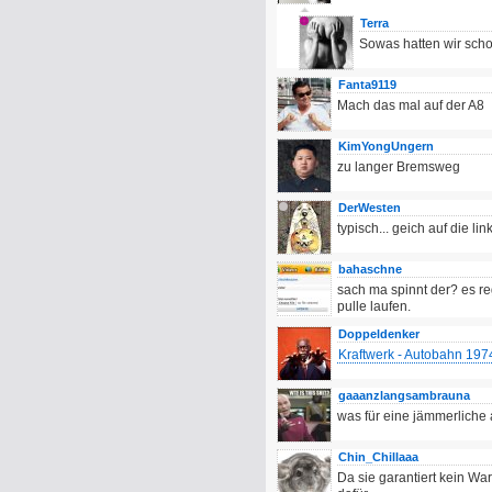
Terra
Sowas hatten wir scho
Fanta9119
Mach das mal auf der A8
KimYongUngern
zu langer Bremsweg
DerWesten
typisch... geich auf die link
bahaschne
sach ma spinnt der? es re
pulle laufen.
Doppeldenker
Kraftwerk - Autobahn 197
gaaanzlangsambrauna
was für eine jämmerliche 
Chin_Chillaaa
Da sie garantiert kein Wa