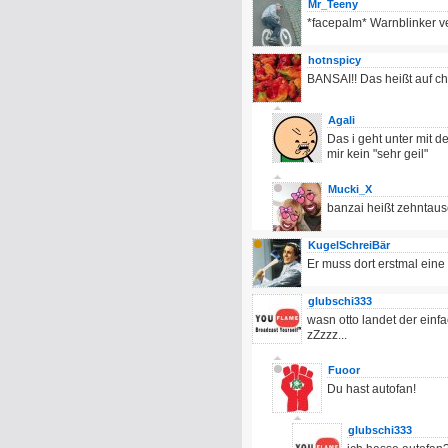
Mr_Teeny
*facepalm* Warnblinker 
hotnspicy
BANSAI!! Das heißt auf c
Agali
Das i geht unter mit 
mir kein "sehr geil"
Mucki_X
banzai heißt zehntause
KugelSchreiBär
Er muss dort erstmal ein
glubschi333
wasn otto landet der einf
zZzzz...
Fuoor
Du hast autofan!
glubschi333