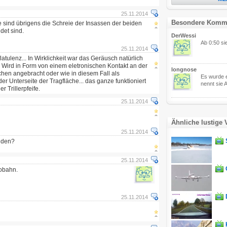
25.11.2014
Besondere Komm
sind übrigens die Schreie der Insassen der beiden
det sind.
DerWessi
Ab 0:50 si
25.11.2014
tulenz... In Wirklichkeit war das Geräusch natürlich
Wird in Form von einem eletronischen Kontakt an der
longnose
chen angebracht oder wie in diesem Fall als
Es wurde e
r Unterseite der Tragfläche... das ganze funktioniert
nennt sie 
r Trillerpfeife.
25.11.2014
Ähnliche lustige 
25.11.2014
nden?
25.11.2014
tobahn.
25.11.2014