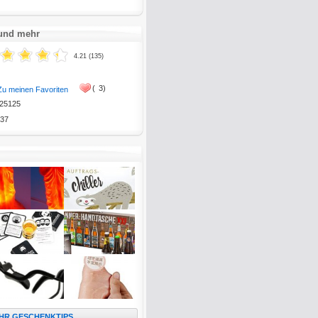
 und mehr
4.21 (135)
(
3)
Zu meinen Favoriten
25125
37
HR GESCHENKTIPS