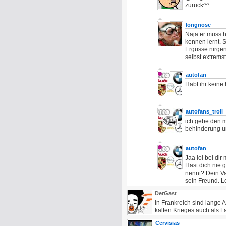
zurück^^
longnose
Naja er muss h
kennen lernt. S
Ergüsse nirge
selbst extremst
autofan
Habt ihr keine 
autofans_troll
ich gebe den m
behinderung un
autofan
Jaa lol bei di
Hast dich nie
nennt? Dein Va
sein Freund. 
DerGast
In Frankreich sind lange
kalten Krieges auch als 
Cervisias