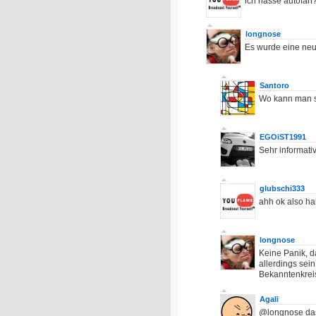
ich hasse autofan
longnose
Es wurde eine neu
Santoro
Wo kann man 
EGOiST1991
Sehr informativ
glubschi333
ahh ok also ha
longnose
Keine Panik, da
allerdings sei
Bekanntenkreis
Agali
@longnose das 