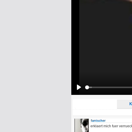
Name:
E-Mail-Adresse (optional):
Kommentar:
Alle HTML-Tags außer <br>, <strike> un
URLs werden automatisch umgewandelt. Bi
Ich möchte eine E-Mail, wenn z
Ich möchte eine E-Mail, wenn a
Play
K
fantscher
erklaert mich fuer verrueck