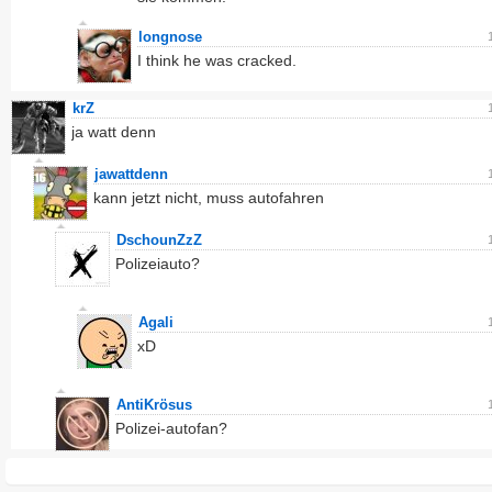
longnose
I think he was cracked.
krZ
ja watt denn
jawattdenn
kann jetzt nicht, muss autofahren
DschounZzZ
Polizeiauto?
Agali
xD
AntiKrösus
Polizei-autofan?