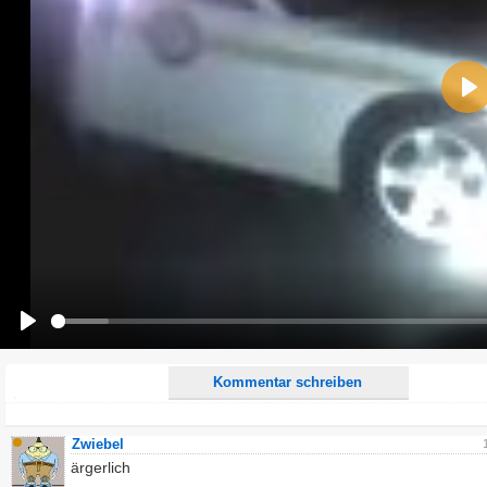
Name:
Pla
E-Mail-Adresse (optional):
Kommentar:
Alle HTML-Tags außer <br>, <strike> und <i> werden aus Deinem Kommentar entfernt.
URLs werden automatisch umgewandelt. Bitte verwende "www." oder "http://" in URLs
Ich möchte eine E-Mail, wenn zu meinem Kommentar Antworten erscheinen.
Ich möchte eine E-Mail, wenn auf dieser Seite weitere Kommentare erscheinen.
Play
Kommentar schreiben
Zwiebel
ärgerlich