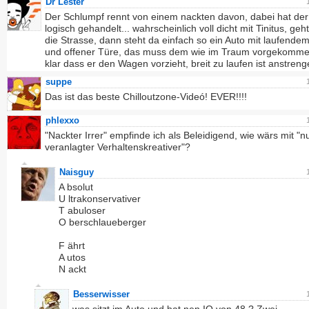
Dr Lester
Der Schlumpf rennt von einem nackten davon, dabei hat der
logisch gehandelt... wahrscheinlich voll dicht mit Tinitus, geh
die Strasse, dann steht da einfach so ein Auto mit laufende
und offener Türe, das muss dem wie im Traum vorgekomme
klar dass er den Wagen vorzieht, breit zu laufen ist anstreng
suppe
Das ist das beste Chilloutzone-Videó! EVER!!!!
phlexxo
"Nackter Irrer" empfinde ich als Beleidigend, wie wärs mit "n
veranlagter Verhaltenskreativer"?
Naisguy
A bsolut
U ltrakonservativer
T abuloser
O berschlaueberger
F ährt
A utos
N ackt
Besserwisser