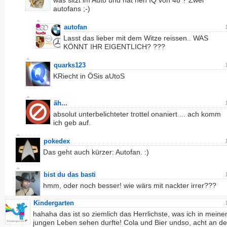
was sitzt im Auto und hat nen IQ von 48 ? Zwei
autofans ;-)
autofan
Lasst das lieber mit dem Witze reissen.. WAS
KÖNNT IHR EIGENTLICH? ???
quarks123
KRiecht in ÖSis aUtoS
äh...
absolut unterbelichteter trottel onaniert ... ach komm
ich geb auf.
pokedex
Das geht auch kürzer: Autofan. :)
bist du das basti
hmm, oder noch besser! wie wärs mit nackter irrer???
Kindergarten
hahaha das ist so ziemlich das Herrlichste, was ich in mein
jungen Leben sehen durfte! Cola und Bier undso, acht an der