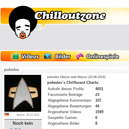
pokedex
pokedex
Klasse statt Masse
(20.08.2015)
pokedex´s Chillboard Charts:
Aufrufe dieses Profils:
4651
Favorisierte Beiträge:
23
Abgegebene Kommentare:
107
Abgegebene Bewertungen:
44
Angesehene Videos:
1549
Beitritt: 20.04.2012
Gespielte Games:
0
Noch kein
Angesehene Bilder:
8