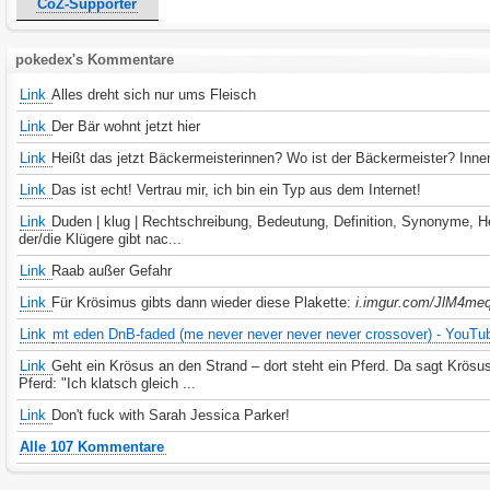
CoZ-Supporter
pokedex's Kommentare
Link
Alles dreht sich nur ums Fleisch
Link
Der Bär wohnt jetzt hier
Link
Heißt das jetzt Bäckermeisterinnen? Wo ist der Bäckermeister? Inne
Link
Das ist echt! Vertrau mir, ich bin ein Typ aus dem Internet!
Link
Duden | klug | Rechtschreibung, Bedeutung, Definition, Synonyme, He
der/die Klügere gibt nac...
Link
Raab außer Gefahr
Link
Für Krösimus gibts dann wieder diese Plakette:
i.imgur.com/JlM4meq
Link
mt eden DnB-faded (me never never never never crossover) - YouTu
Link
Geht ein Krösus an den Strand – dort steht ein Pferd. Da sagt Krös
Pferd: "Ich klatsch gleich ...
Link
Don't fuck with Sarah Jessica Parker!
Alle 107 Kommentare