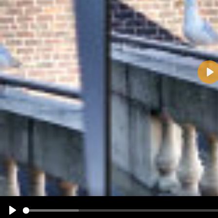
Pla
Name:
E-Mail-Adresse (optional):
Kommentar:
Alle HTML-Tags außer <br>, <strike> und <i> werden aus Deinem Kommentar entfernt.
URLs werden automatisch umgewandelt. Bitte verwende "www." oder "http://" in URLs
Ich möchte eine E-Mail, wenn zu meinem Kommentar Antworten erscheinen.
Ich möchte eine E-Mail, wenn auf dieser Seite weitere Kommentare erscheinen.