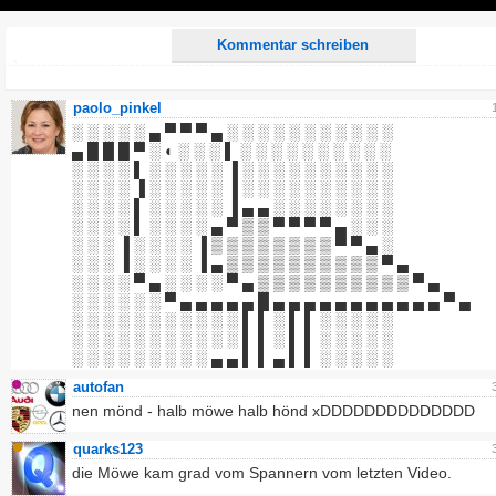
Play
Kommentar schreiben
paolo_pinkel
░ ░ ░ ░ ░ ▄ ▀ ▀ ▀ ▄ ░ ░ ░ ░ ░ ░ ░ ░ ░ ░ ░
▄ █ █ █ ▀ ░ ◐ ░ ░ ░ ▌ ░ ░ ░ ░ ░ ░ ░ ░ ░ ░
░ ░ ░ ░ ▌ ░ ░ ░ ░ ░ ▐ ░ ░ ░ ░ ░ ░ ░ ░ ░ ░
░ ░ ░ ░ ▐ ░ ░ ░ ░ ░ ▐ ░ ░ ░ ░ ░ ░ ░ ░ ░ ░
░ ░ ░ ░ ▌ ░ ░ ░ ░ ░ ▐ ▄ ▄ ░ ░ ░ ░ ░ ░ ░ ░
░ ░ ░ ░ ▌ ░ ░ ░ ░ ▄ ▀ ▒ ▒ ▀ ▀ ▀ ▀ ▄ ░ ░ ░
░ ░ ░ ▐ ░ ░ ░ ░ ▐ ▒ ▒ ▒ ▒ ▒ ▒ ▒ ▒ ▀ ▀ ▄ ░
░ ░ ░ ▐ ░ ░ ░ ░ ▐ ▄ ▒ ▒ ▒ ▒ ▒ ▒ ▒ ▒ ▒ ▒ ▀ ▄
░ ░ ░ ░ ▀ ▄ ░ ░ ░ ░ ▀ ▄ ▒ ▒ ▒ ▒ ▒ ▒ ▒ ▒ ▒ ▒ ▀ ▄
░ ░ ░ ░ ░ ░ ▀ ▄ ▄ ▄ ▄ ▄ █ ▄ ▄ ▄ ▄ ▄ ▄ ▄ ▄ ▄ ▄ ▄ ▀ ▄
░ ░ ░ ░ ░ ░ ░ ░ ░ ░ ░ ▌ ▌ ░ ▌ ▌ ░ ░ ░ ░ ░
░ ░ ░ ░ ░ ░ ░ ░ ░ ░ ░ ▌ ▌ ░ ▌ ▌ ░ ░ ░ ░ ░
░ ░ ░ ░ ░ ░ ░ ░ ░ ▄ ▄ ▌ ▌ ▄ ▌ ▌ ░ ░ ░ ░ ░
autofan
nen mönd - halb möwe halb hönd xDDDDDDDDDDDDDD
quarks123
die Möwe kam grad vom Spannern vom letzten Video.