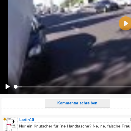
Name:
Pla
E-Mail-Adresse (optional):
Kommentar:
Alle HTML-Tags außer <br>, <strike> und <i> werden aus Deinem Kommentar entfernt.
URLs werden automatisch umgewandelt. Bitte verwende "www." oder "http://" in URLs
Ich möchte eine E-Mail, wenn zu meinem Kommentar Antworten erscheinen.
Ich möchte eine E-Mail, wenn auf dieser Seite weitere Kommentare erscheinen.
Play
Kommentar schreiben
Lartin10
Nur ein Knutscher für ´ne Handtasche? Ne, ne, falsche Frau